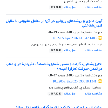
مهشید خدامی، حسین بادامچی
مشاهده مقاله
اصل مقاله
923.08 K
آیین مانوی و ریشه‌های زروانی در آن: از تعامل مفهومی تا تقابل
کیهان‌شناختی
دوره 16، شماره 1، بهار 1405، صفحه
19-46
10.22059/jis.2026.411642.1405
فرشاد فرشباف ابریشمی، مجیدرضا رجبی، مهرناز بهروزی
مشاهده مقاله
اصل مقاله
807.79 K
تحلیل شمایل‌نگارانه و تفسیر شمایل‌شناسانۀ نقش‌مایۀ مار و عقاب
در تمدن جیرفت (هزارۀ 3پ.م)
دوره 16، شماره 1، بهار 1405، صفحه
47-68
10.22059/jis.2025.393018.1341
اسماعیل سنگاری، شقایق طاهری بختیاروند
مشاهده مقاله
اصل مقاله
1007.62 K
پیشنهادی برای تعیین کارکرد و تاریخگذاری قلعه دختر ساوه