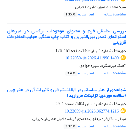
سید محمد منصور، علیرضا خزایی
مشاهده مقاله
اصل مقاله
1.35 M
بررسی تطبیقی فرم و محتوای موجودات ترکیبی در مهرهای
استوانه‌ای تمدن بین‌النهرین و کتاب چاپ سنگی عجایب‌المخلوقات
قزوینی
دوره 16، شماره 1، بهار 1405، صفحه
151-176
10.22059/jis.2026.411990.1409
آهنگ میرمنگره، شهره جوادی
مشاهده مقاله
اصل مقاله
3.4 M
شواهدی از هنر ساسانی در ایالات شرقی و تاثیرات آن در هنر چین
(مطالعه موردی: تزئینات مروارید)
دوره 15، شماره 4، زمستان 1404، صفحه
1-29
10.22059/jis.2023.362774.1216
مینا رستگارفرد، یعقوب محمدی فر، اسماعیل همتی ازندریانی
مشاهده مقاله
اصل مقاله
3.32 M