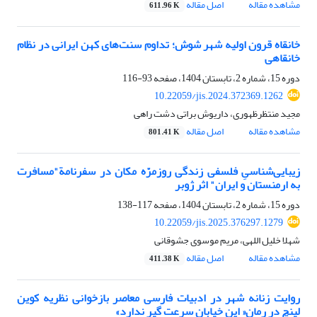
مشاهده مقاله
اصل مقاله
611.96 K
خانقاه قرون اولیه شهر شوش؛ تداوم سنت‌های کهن ایرانی در نظام
خانقاهی
دوره 15، شماره 2، تابستان 1404، صفحه
93-116
10.22059/jis.2024.372369.1262
مجید منتظرظهوری، داریوش براتی دشت راهی
مشاهده مقاله
اصل مقاله
801.41 K
زیبایی‌شناسیِ فلسفی زندگی روزمرّه مکان در سفرنامة"مسافرت
به ارمنستان و ایران" اثر ژوبر
دوره 15، شماره 2، تابستان 1404، صفحه
117-138
10.22059/jis.2025.376297.1279
شهلا خلیل اللهی، مریم موسوی جشوقانی
مشاهده مقاله
اصل مقاله
411.38 K
روایت زنانه شهر در ادبیات فارسی معاصر بازخوانی نظریه کوین
لینچ در رمان« این خیابان سرعت گیر ندارد»