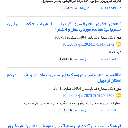
عارف عزیزپور شوبی، احد نژاد ابراهیمی، یاسر شهبازی
مشاهده مقاله
اصل مقاله
1.03 M
"تعامل فکری ناصرخسرو قبادیانی با میراث حکمت ایرانی/
خسروانی؛ مطالعۀ موردی عقل و اختیار"
دوره 15، شماره 3، پاییز 1404، صفحه
91-108
10.22059/jis.2024.375147.1272
مینا صفا
مشاهده مقاله
اصل مقاله
870.86 K
مطالعه مردم‌شناسی عروسک‌های سنتی، نمادین و آیینی مردم
استان اردبیل
دوره 15، شماره 2، تابستان 1404، صفحه
1-28
10.22059/jis.2023.361657.1207
عمار احمدی، وحید رشیدوش، یعقوب شربتیان سمنانی، علی باصری
مشاهده مقاله
اصل مقاله
753.76 K
فرهنگ زیست برآمده از رسم آیینی؛ نمونۀ پژوهش: تعزیۀ روز