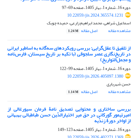
دوره 16، شماره 1، بهار 1405، صفحه
69-97
10.22059/jis.2024.365574.1231
اسماعیل شراهی، محمد ابراهیم زارعی، حمیده چوبک
مشاهده مقاله
اصل مقاله
1.24 M
از تلفیق تا عقل‌گرایی: بررسی رویکردهای سه‌گانه به اساطیر ایرانی
در تاریخ‌نگاری عصر سلجوقی (با تکیه بر تاریخ سیستان، فارس‌نامه
و مجمل‌التواریخ)
دوره 16، شماره 1، بهار 1405، صفحه
99-122
10.22059/jis.2026.405097.1380
حسن شهریاری
مشاهده مقاله
اصل مقاله
1.14 M
بررسی ساختاری و محتوایی تصدیق نامۀ فرمان سیورغالی از
امیرتیمور گورکانی در حق میر اختیارالدّین حسن طباطبائی بهبهانی
از اواخر دورۀ زندّیه
دوره 16، شماره 1، بهار 1405، صفحه
123-149
10.22059/jis.2026.402271.1369