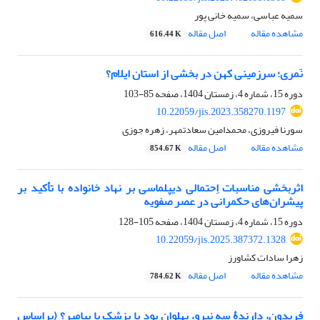
سمیه عباسی، سمیه خانی پور
مشاهده مقاله
اصل مقاله
616.44 K
نَمری؛ سرزمینی کهن در بخشی از استان ایلام؟
دوره 15، شماره 4، زمستان 1404، صفحه
85-103
10.22059/jis.2023.358270.1197
سورنا فیروزی، محمدامین سعادتمهر، زهره جوزی
مشاهده مقاله
اصل مقاله
854.67 K
اثربخشی مناسبات اِحتمالی دیپلماسی بر نهاد خانواده با تأکید بر
پیشران‌های حکمرانی در عصر صفویه
دوره 15، شماره 4، زمستان 1404، صفحه
105-128
10.22059/jis.2025.387372.1328
زهرا سادات کشاورز
مشاهده مقاله
اصل مقاله
784.62 K
فریدون، دارندۀ سه نیرو، پهلوان بود یا پزشک یا پیامبر؟ (براساس