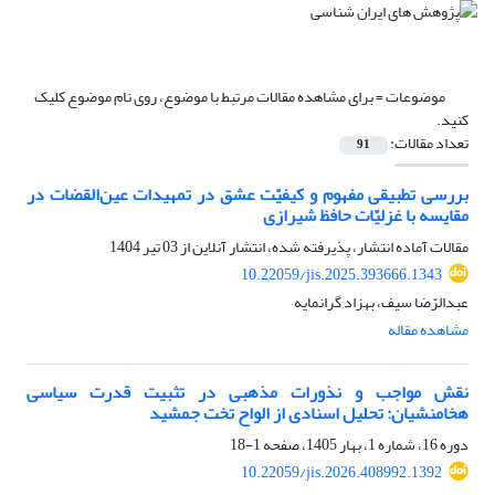
موضوعات =
برای مشاهده مقالات مرتبط با موضوع، روی نام موضوع کلیک
کنید.
تعداد مقالات:
91
بررسی تطبیقی مفهوم و کیفیّت عشق در تمهیدات عین‌القضات در
مقایسه با غزلیّات حافظ شیرازی
مقالات آماده انتشار، پذیرفته شده، انتشار آنلاین از
03 تیر 1404
10.22059/jis.2025.393666.1343
عبدالرّضا سیف، بهزاد گرانمایه
مشاهده مقاله
نقش مواجب و نذورات مذهبی در تثبیت قدرت سیاسی
هخامنشیان: تحلیل اسنادی از الواح تخت جمشید
دوره 16، شماره 1، بهار 1405، صفحه
1-18
10.22059/jis.2026.408992.1392