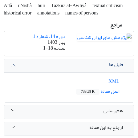
Attâ
r Nishâ
buri
Tazkira al-Awliyâ
textual criticism
historical error
annotations
names of persons
مراجع
دوره 14، شماره 1
بهار 1403
صفحه
1-18
فایل ها
XML
اصل مقاله
733.59 K
هم رسانی
ارجاع به این مقاله