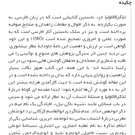
چکیده
تذکرة‏الاولیا
جزء نخستین کتاب‏هایی است که در زبان فارسی، به
صورت یکپارچه، به ذکر اقوال و مقامات زاهدان و مشایخ صوفیه
پرداخته است، و نیز در سلک نخستین آثار فارسی است که به
صورت علمی و امروزی تصحیح شده است (1905) و این خود
گواهی است بر ارزش‏ و اهمیت این نامۀ جاودانۀ عطار نیشابوری.
بی ‏تردید چنین اثر سترگی پژوهش ‏های متنوع و نوآیینی را می‏
طلبد و شماری از مصحّحان و محققان کوشش ‏هایی ستودنی در این
راستا داشته‏ اند؛ با این همه، این کتاب هنوز نکات بسیار
پُراهمیت و زوایای پنهانی دارد که بدان پرداخته نشده است و در
این مقاله کوشش شده است تا جهت کارآمدی هرچه بیشتر این
اثر به ده مورد از آن‌ها اشاره شود: ابتدا مقدمه ‏ای کوتاه دربارۀ
تذکرة‏الاولیا
و مسئلۀ انتساب آن به عطار ارائه می ‏شود و سپس
در باب مسائلی مانند «شبهه‏ ناکی نیل»، افتادگی یک نام مهم در
ذکر ابوحفص حدّاد، عدم شاگردی ابوالقاسم کرّکانی نزد ابوعثمان
مغربی دربارۀ انتساب سخنی به ابومحمد جریری، شناسایی یکی از
اعلام تذکره به نام ثعلبه انصاری، بی ‏اعتباری نسب‏نامۀ ابوعلی
رودباری، نسبت فامیلی ابوعمرو نجید و ابوعبدالرحمن سُلمی،