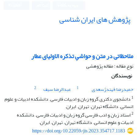
ورود به سامانه
ثبت نام
English
پژوهش های ایران شناسی
ملاحظاتی در متن و حواشیِ تذکره الاولیای عطار
نوع مقاله : مقاله پژوهشی
نویسندگان
2
1
حمیدرضا فهندژسعدی
عبدالرضا سیف
1
دانشجوی دکتری گروهِ زبان و ادبیات فارسی. دانشکده ادبیات و علوم
انسانی. دانشگاه تهران. تهران. ایران.
2
استاد زبان و ادب فارسی گروه زبان و ادبیات فارسی. دانشکده
ادبیات و علوم انسانی. دانشگاه تهران. تهران. ایران.
https://doi.org/10.22059/jis.2023.354717.1183