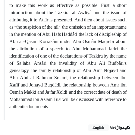
to make this work as effective as possible: First, a short
introduction about the Tazkira al-Awliyâ and the issue of
attributing it to Attâr is presented. And then about issues such
as "the suspicion of the nil", the omission of an important name
in the mention of Abu Hafs Haddâd, the lack of discipleship of
Abu al-Qasim Korrakâni under Abu Osmân Maqrebi, about
the attribution of a speech to Abu Mohammad Jariri, the
identification of one of the declarations of Tazkira by the name
of Sa’laba Ansâri, the invalidity of Abu Ali Rudbâri's
genealogy, the family relationship of Abu Amr Nojayd and
Abu Abd al-Rahman Solami, the relationship between Ibn
Xafif and Jonayd Baqdâdi, the relationship between Amr ibn
Osmân Makki and Ja’far Xoldi, and the correct date of death of
Mohammad ibn Aslam Tusi will be discussed with reference to
authentic documents.
کلیدواژه‌ها
English