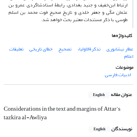
ارتباط ابن‌خفیف و جنید بغدادی، رابطۀ استادشاگردی عمرو بن
عثمان مکّی و جعفر خلدی و تاریخ صحیح فوت محمد بن اسلم
طوسی، با ذکر مستندات معتبر بحث خواهد شد.
کلیدواژه‌ها
عطارِ نیشابوری
تذکرة‌الاولیاء
تصحیح
خطای تاریخی
تعلیقات
اعلام
موضوعات
ادبیات فارسی
عنوان مقاله
English
Considerations in the text and margins of Attar's
tazkira al-Awliya
نویسندگان
English