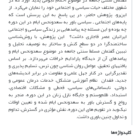
گفتمان سنتی جامعه در موضوع احکام نجومی پدید آورد که در
شقوق مختلف حیات سیاسی و اجتماعی خود را نمایان می‌کرد. از
این
رو، پژوهش حاضر، در پی پاسخ به این پرسش است که
پایه
های اجتماعی ـ سیاسی باور به سعدونحس ایام در این دوره
چه بوده و این مسئله چه پیامدهایی بر زندگی سیاسی و اجتماعی
ایرانیان عصر قاجاری داشت؟ این پژوهش، با روش‌شناسی
ساختمندگرا در دو سطح کنش و ساختار به توصیف، تحلیل و
تببین گفتمان مسلط سنتی جامعه در موضوع سعدونحس ایام و
پیامدهای آن از دیدگاه پارادایم خرافات می‌‌پردازد. بر اساس
یافته­های تحقیق، عوامل روان شناسی چون ترس، تسلیم پذیری و
تقدیرگرایی در کنار جهل علمی و مقاومت در برابر اندیشه‌های
جدید، فقدان نظام آموزشی متشکل، خدمات درمان عمومی و
دولتی، نابسامانی‌های سیاسی، قحطی و مشکلات اقتصادی،
استبداد، ظلم‌وستم و جایگاه نازل زنان در این دوره، منجر به
رواج و گسترش باور به سعدونحس ایام شده و تعیین اوقات
نیک‌وبد در تقویم­ های این دوره، نقش مؤثری در گسترش، تداوم
و تداول چنین باوری داشت.
کلیدواژه‌ها