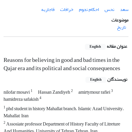
سعد
نحس
احکام نجوم
خرافات
قاجاریه
موضوعات
تاریخ
عنوان مقاله
English
Reasons for believing in good and bad times in the
Qajar era and its political and social consequences
نویسندگان
English
1
2
3
nilofar mosavi
Hassan Zandiyeh
amirtymour rafiei
4
hamidreza safakish
1
phd student in history Mahallat branch، Islamic Azad University،
Mahallat, Iran
2
Assosiate professor Department of History Faculty of Litreture
And Humanities، University of Tehran،Tehran، Iran.