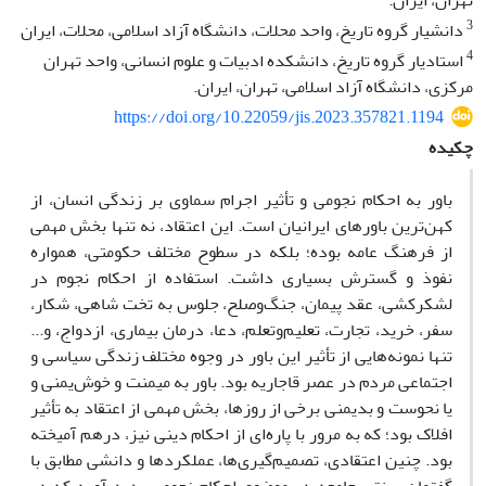
تهران، ایران.
3
دانشیار گروه تاریخ، واحد محلات، دانشگاه آزاد اسلامی، محلات، ایران
4
استادیار گروه تاریخ، دانشکده ادبیات و علوم انسانی، واحد تهران
مرکزی، دانشگاه آزاد اسلامی، تهران، ایران.
https://doi.org/10.22059/jis.2023.357821.1194
چکیده
باور به احکام نجومی و تأثیر اجرام سماوی بر زندگی انسان، از
کهن
ترین باورهای ایرانیان است. این اعتقاد، نه تنها بخش مهمی
از فرهنگ عامه بوده؛ بلکه در سطوح مختلف حکومتی، همواره
نفوذ و گسترش بسیاری داشت. استفاده از احکام نجوم در
لشکرکشی
، عقد پیمان
، جنگ
وصلح، جلوس به تخت شاهی، شکار،
سفر، خرید، تجارت، تعلیم
وتعلم، دعا، درمان بیماری‌، ازدواج، و...
تنها نمونه
هایی از تأثیر این باور در وجوه مختلف زندگی سیاسی و
اجتماعی مردم در عصر قاجاریه بود. باور به میمنت و خوش‌یمنی و
یا نحوست و بدیمنی برخی از روزها، بخش مهمی از اعتقاد به تأثیر
افلاک بود؛ که به مرور با پاره‌ای از احکام دینی نیز، درهم آمیخته
بود. چنین اعتقادی، تصمیم‌گیری‌ها، عملکردها و دانشی مطابق با