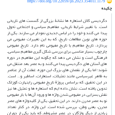
https://doi.org/10.22059/jis.2023.354011.1179
چکیده
دگردیسی کلان ‏استعاره ‏ها نشانۀ بزرگی از گسست‏ های تاریخی
است. با تغییر شرایط تاریخی، مفاهیم سیاسی و اجتماعی تحول
پیدا می کنند و خود را در لباس جدیدی نمودار می ‏سازند. یکی از
حوزه‏ های نوین مطالعات تاریخ، که به این تغییرات مفهومی می
‏پردازد، تاریخ مفاهیم یا تاریخ مفهومی نام دارد. تاریخ مفهومی
چارچوب بسیار مناسبی برای بررسی شکل ‏گیری مفاهیم سیاسی‌ـ
فرهنگی است و نشان می‏ دهد که چگونه این مفاهیم در دوره‏
های آستان ه‏ای دگردیسی پیدا می‏ کنند و به عصر بعد منتقل می
‏شوند؛ اما یکی از نقصان‏ های بزرگ این حوزه، غفلت آن از عناصرِ
به ‏ظاهر غیرسیاسی مانند تمثیلات، استعارات، اساطیر و... است.
در این تحقیق، که بر‌اساس پروژۀ تاریخ مفهومی راینهارت کوزلک
تدوین یافته است، نشان داده ‏ایم که استعاره ‏ها و تمثیل ‏ها نیز
نقش بسزایی در مفهومی ‏شدنِ واژه‏ ها و ورود آن‌ها با بار مفهومی
نو به عصر مدرن دارند. در این تحقیق، یکی از کلید‏واژه‏ های عصر
مدرن، یعنی وطن، بررسی شده است. این واژه، در کنار تعداد
زیادی از دیگر واژگان، در عصر مشروطه‌ـ که باید یکی از دوران