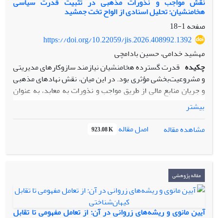
نقش مواجب و نذورات مذهبی در تثبیت قدرت سیاسی
هخامنشیان: تحلیل اسنادی از الواح تخت جمشید
صفحه
1-18
https://doi.org/10.22059/jis.2026.408992.1392
مهشید خدامی، حسین بادامچی
چکیده
قدرت گسترده هخامنشیان نیازمند سازوکارهای مدیریتی
و مشروعیت‌بخشی مؤثری بود. در این میان، نقش نهادهای مذهبی
و جریان منابع مالی از طریق مواجب و نذورات به معابد، به عنوان
ابزاری برای انسجام اجتماعی و سیاسی، نیازمند بررسی دقیق
بیشتر
است. این پژوهش بر این فرض استوار است که توزیع و مدیریت
این منابع، فراتر از کارکرد صرفاً مذهبی، کارکردی استراتژیک در
اصل مقاله
مشاهده مقاله
923.08 K
تثبیت مشروعیت شاهنشاهی و کنترل نخبگان محلی داشته است.
هدف اصلی این تحقیق، واکاوی کارکرد سیاسی-اجتماعی نظام
مواجب و نذورات مذهبی در دوران هخامنشی، با تمرکز بر
داده‌های مستخرج از الواح اقتصادی تخت جمشید است. این
مقاله پژوهشی
پژوهش از نوع توصیفی-تحلیلی بوده و روش گردآوری داده‌ها
مبتنی بر مطالعات اسنادی (کتابخانه‌ای) و تحلیل محتوای کمی و
کیفی اسناد اقتصادی باقی‌مانده از تخت جمشید (مانند الواح مالی)
آیین مانوی و ریشه‌های زروانی در آن: از تعامل مفهومی تا تقابل