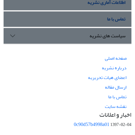
اطلاعات آماری نشریه
تماس با ما
سیاست های نشریه
صفحه اصلی
درباره نشریه
اعضای هیات تحریریه
ارسال مقاله
تماس با ما
نقشه سایت
اخبار و اعلانات
0c90d57b4998a01
1397-02-04