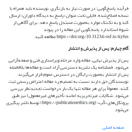
فرآیند پاسخ‌گویی: در صورت نیاز به بازنگری، نویسنده باید همراه با
نسخه اصلاح‌شده، فایلی تحت عنوان «پاسخ به دیدگاه داوران» ارسال
کند و به تک‌تک موارد به‌صورت مستدل پاسخ دهد. برای آگاهی از
شیوة استاندارد پاسخگویی این مقاله را در پیوند
https://doi.org/10.31234/osf.io/kyfus مطالعه کنید.
گام چهارم: پس از پذیرش و انتشار
پس از پذیرش نهایی، مقاله وارد مرحله ویراستاری فنی و صفحه‌آرایی
می‌شود. فصلنامه یک نشریه دسترسی آزاد است و مقاله‌ها بلافاصله
پس از انتشار به‌صورت رایگان در دسترس عموم قرار می‌گیرند.
نویسندگان حق دارند نسبت به تصمیم رد مقاله اعتراض رسمی ثبت
کنند. معمولاً برای هر مقاله تنها یک بار درخواست تجدیدنظر بررسی
می‌شود. شکایات غیرتحریریه (مانند تأخیرهای غیرمعمول) نیز طبق
پروتکل‌های «کُپ» (https://publicationethics.org) توسط ناشر پیگیری
می‌شود.
صفحه اصلی