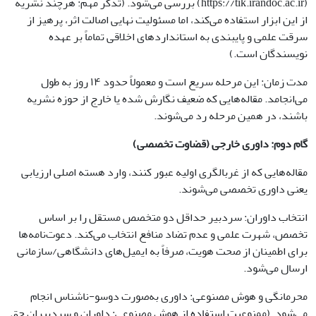
(https://tik.irandoc.ac.ir) بررسی می‌شود. (تذکر مهم: هرچند نشریه
از این ابزار استفاده می‌کند، اما مسئولیت نهایی اصالت اثر، پرهیز از
سرقت علمی و پایبندی به استانداردهای اخلاقی تماماً بر عهده
نویسندگان است.)
مدت زمان: این مرحله سریع است و معمولاً حدود ۱۴ روز به طول
می‌انجامد. مقاله‌هایی که ضعیف نگارش شده یا خارج از حوزه نشریه
باشند، در همین مرحله رد می‌شوند.
گام دوم: داوری خارجی (قضاوت تخصصی)
مقاله‌هایی که از غربالگری اولیه عبور کنند، وارد هسته اصلی ارزیابی
یعنی داوری تخصصی می‌شوند.
انتخاب داوران: سردبیر حداقل دو متخصص مستقل را بر اساس
تخصص، شهرت علمی و عدم تضاد منافع انتخاب می‌کند. دعوت‌نامه‌ها
برای اطمینان از صحت هویت، صرفاً به ایمیل‌های دانشگاهی/سازمانی
ارسال می‌شود.
محرمانگی و هوش مصنوعی: داوری به‌صورت دوسو-ناشناس انجام
می‌شود. (ممنوعیت استفاده از هوش مصنوعی: داوران و سردبیران حق