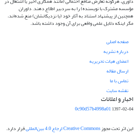
داوری، هرگونه تعارض منافع احتمالی (مانند همکاری اخیر یا اشتغال در
مؤسسه مشترک با نویسنده) را به سردبیر اطلاع دهند. داوران
همچنین از پیشنهاد استناد به آثار خود (یا نزدیکانشان) منع شده‌اند،
مگر اینکه دلایل علمی واقعی برای آن وجود داشته باشد.
صفحه اصلی
درباره نشریه
اعضای هیات تحریریه
ارسال مقاله
تماس با ما
نقشه سایت
اخبار و اعلانات
0c90d57b4998a01
1397-02-04
این اثر تحت مجوز
Creative Commons ارجاع 4.0 بین‌المللی
قرار دارد.