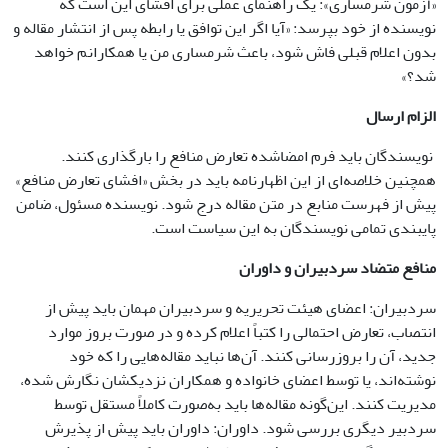
«آزمون شرمساری»: یک راهنمای عملی برای افشای این است که
نویسنده از خود بپرسد: «آیا اگر این توافق یا رابطه پس از انتشار مقاله و
بدون اعلام قبلی فاش شود، باعث شرمساری من یا همکارانم خواهد
شد؟»
الزام ارسال
نویسندگان باید فرم امضاشده تعارض منافع را بارگذاری کنند.
همچنین خلاصه‌ای از این اظهارنامه باید در بخش «افشای تعارض منافع»
پیش از فهرست منابع در متن مقاله درج شود. نویسنده مسئول، ضامن
پایبندی تمامی نویسندگان به این سیاست است.
منافع متضاد سردبیران و داوران
سردبیران: اعضای هیئت تحریریه و سردبیران مهمان باید پیش از
انتصاب، تعارض احتمالی را کتباً اعلام کرده و در صورت بروز موارد
جدید، آن را بروزرسانی کنند. آن‌ها نباید مقاله‌هایی را که خود
نوشته‌اند، یا توسط اعضای خانواده و همکاران نزدیکشان نگارش شده،
مدیریت کنند. این‌گونه مقاله‌ها باید به‌صورت کاملاً مستقل توسط
سردبیر دیگری بررسی شود. داوران: داوران باید پیش از پذیرش