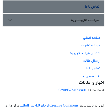
تماس با ما
سیاست های نشریه
صفحه اصلی
درباره نشریه
اعضای هیات تحریریه
ارسال مقاله
تماس با ما
نقشه سایت
اخبار و اعلانات
0c90d57b4998a01
1397-02-04
این اثر تحت مجوز
Creative Commons ارجاع 4.0 بین‌المللی
قرار دارد.