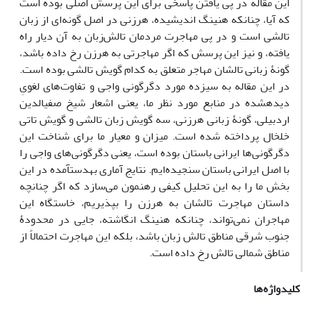
این مقاله در پی یافتن پاسخی برای این پرسش اصلی بوده ‌است
که آیا، چنانکه هنینگ اندیشیده، هرزنی در اصل گونه‌ای از زبان
تالشی است و در پی مهاجرت مردمان تالش‌زبان به آن دیار راه
یافته، و نیز این پرسش که اگر مهاجرتی به هرزن رخ داده باشد،
گونۀ زبانی تالشان مهاجر متعلق به کدام گویش تالشی بوده ‌است.
در این مقاله به سیزده مورد دگرگونی واجی و تفاوت‌های لغویِ
دیده­شده در منابع مورد نظر ما، یعنی اشعار شیخ صفی­الدین
اردبیلی، گونۀ زبانی هرزنی، سه گویش زبان تالشی و گویش تاتی
خلخال پرداخته شده است. میزان و معیار ما برای شناخت این
دگرگونی‌ها ایرانی باستان بوده است، یعنی دگرگونی‌های واجی را
با اصل ایرانی باستان سنجیده‌ایم. نتایج آماری به­دست­آمده در این
بخش ما را به این تحلیل کیفی رهنمون می‌سازد که اگر چنانچه
داستان مهاجرت تالشان به هرزن را بپذیریم، خاستگاه این
مهاجران نمی‌تواند، چنانکه هنینگ انگاشته، جایی در محدودۀ
جنوب شرقی مناطق تالش زبان باشد، بلکه این مهاجرت احتمالاً از
مناطق شمالی تالش رخ داده است.
کلیدواژه‌ها