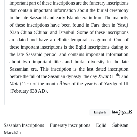
important part of these inscriptions are the funerary inscriptions
that contain important information about the burial ceremony
in the late Sassanid and early Islamic era in Iran. The majority
of these inscriptions have been found in Fars, then in Yasuj,
Xian China (China) and Istanbul. Some of these inscriptions
are dated and have a definite temporal assignment. One of
these important inscriptions is the Eqlid inscriptions, dating to
the late Sassanid period, and contains important information
about two important titles and burial diversity in the late
Sassanian era. This inscription is the last dated inscription
th
before the fall of the Sasanian dynasty: the day
Xwar
(11
) and
th
Māh
(12
) of the month
Ābān
of the year 6 of Yazdgerd III
(February 638 AD).
کلیدواژه‌ها
English
Sasanian Inscriptions
Funerary inscriptions
Eqlid
Šabistān
Marzbān