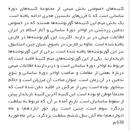
کتیبه‌های خصوصی بخش مهمی از مجموعة کتیبه‌های دورة
ساسانی است که تا قرن‌های نخستین هجری ادامه یافته ‌است.
یک بخش مهم این کتیبه‌ها گورنوشته‌ها هستند که در خصوص
تدفین زردشتی در اواخر دورة ساسانی و آغاز اسلام در ایران
اطلاعات مهمی در بر دارند. اکثریت این گورنوشته‌ها در فارس
یافته شده است. علاوه بر فارس، در یاسوج، شیانِ چین، استانبول
نیز این گورنوشته‌ها یافته شده است. برخی از این گورنوشته‌ها
تاریخدارند. یکی از این گورنوشته‌های مهم کتیبة اقلید است که
مربوط به اواخر دورة ساسانی است و دربردارندة اطلاعات مهمی
دربارة بعضی از مقامات و مناصب اواخر دورة ساسانی و تنوع
تدفین در آن زمان است. عنوان صاحب آن
مرزبان
است و حاکم
بیشاپور بوده است؛ پس از مرگش در اقلید دفن شده است که
محتملاً موطن او بوده است. این کتیبه آخرین کتیبة تاریخدار پیش
از سقوط ساسانیان است. تاریخ آمده بر آن، که مربوط به سلطنت
یزدگرد سوم است، چنین است: روز خور (یازدهم) و ماه
(دوازدهم) ماه آبان سال ششم سلطنت یزدگرد، برابر ماه فوریة
638 م.