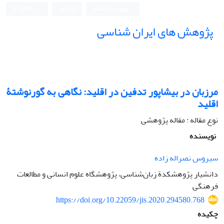
ورود به سامانه
ثبت نام
English
پژوهش های ایران شناسی
مرزبان در بیشاپور تدفین در اقلید: نگاهی به گورنوشتۀ
اقلید
نوع مقاله : مقاله پژوهشی
نویسنده
سیروس نصراله زاده
دانشیار پژوهشکدة زبان‌شناسی، پژوهشگاه علوم انسانی و مطالعات
فرهنگی
https://doi.org/10.22059/jis.2020.294580.768
چکیده