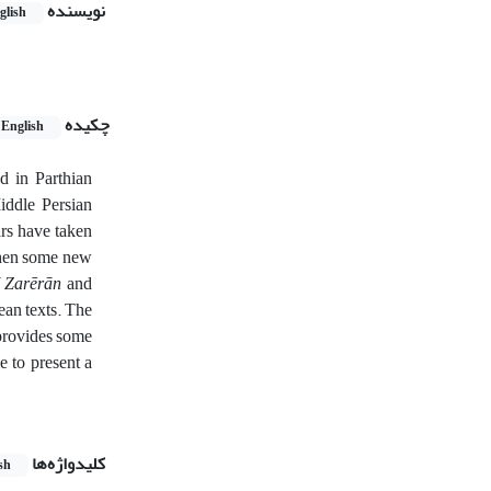
نویسنده
glish
چکیده
English
d in Parthian
iddle Persian
ars have taken
 then some new
 Zarērān
and
ean texts. The
 provides some
 to present a
کلیدواژه‌ها
sh