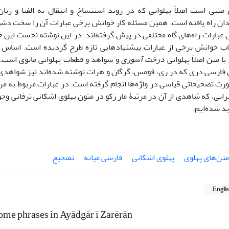
متنی است اصلاً پهلوانی که در روند استنساخ و انتقال به الفبا و زبا
دان راه یافته است. همین مسئله کار خوانش برخی عبارات آن را سخت دش
 عبارات راه‌های گاه مختلفی در پیش گرفته‌اند. در این نوشته نخست این 
 خوانش برخی از عبارات پیشنهادهایی تازه طرح گردیده است. اساس ا
با متن اصلاً پهلوانی
درخت آسوری
و شواهد و قطعات پهلوانی مانوی است.
 فارسی دری که در ری، قومس، گرگان و هرات نوشته شده‌اند نیز شواهدی
ت تصحیحاتی قیاسی در واژه‌ها انجام گرفته است. در عبارات مربوط به مر
یی، که شاهدی از آن در مرثیۀ مار زکو در متون پهلوی اشکانی ترفانی وجو
د شده‌ایم.
متن‌های پهلوی
پهلوی اشکانی
فارسی میانه
تصحیح
Engli
some phrases in Ayādgār ī Zarērān