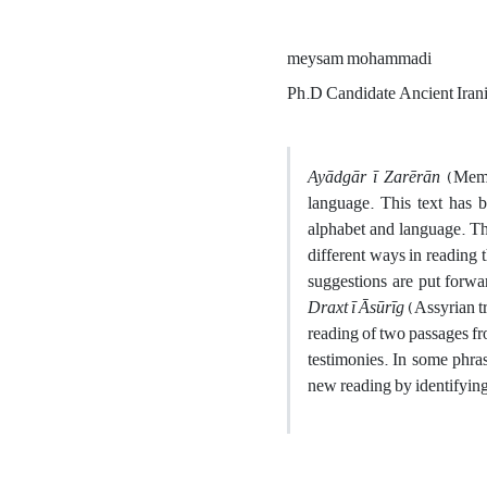
meysam mohammadi
Ph.D Candidate Ancient Irani
Ayādgār ī Zarērān
(Memor
language. This text has b
alphabet and language. Thi
different ways in reading 
suggestions are put forwa
Draxt ī Āsūrīg
(Assyrian tr
reading of two passages fr
testimonies. In some phra
new reading by identifying