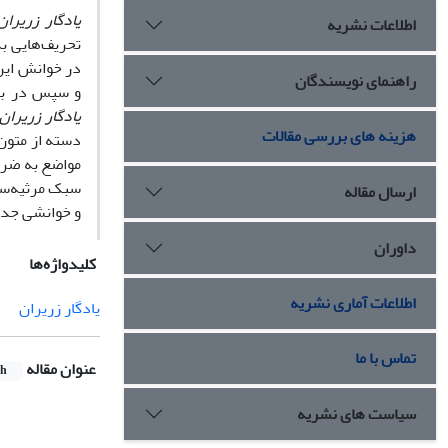
یادگار زریران
اطلاعات نشریه
تحریف‌هایی ب
در خوانش این
راهنمای نویسندگان
و سپس در باب
یادگار زریران
هزینه های بررسی مقالات
دسته از متون
مواضع به ضرور
سبک مرثیه‌سرا
ارسال مقاله
و خوانشی جدی
داوران
کلیدواژه‌ها
اطلاعات آماری نشریه
یادگار زریران
تماس با ما
عنوان مقاله
sh
سیاست های نشریه