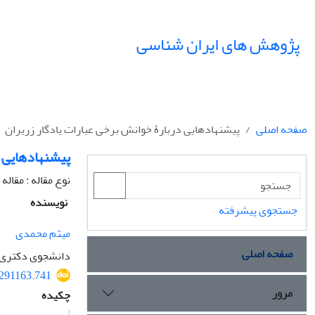
پژوهش های ایران شناسی
صفحه اصلی
پیشنهادهایی دربارۀ خوانش برخی عبارات یادگار زریران
پیشنهادهایی د
نوع مقاله : مقال
نویسنده
جستجوی پیشرفته
میثم محمدی
صفحه اصلی
دانشجوی دکتری ف
.291163.741
مرور
چکیده