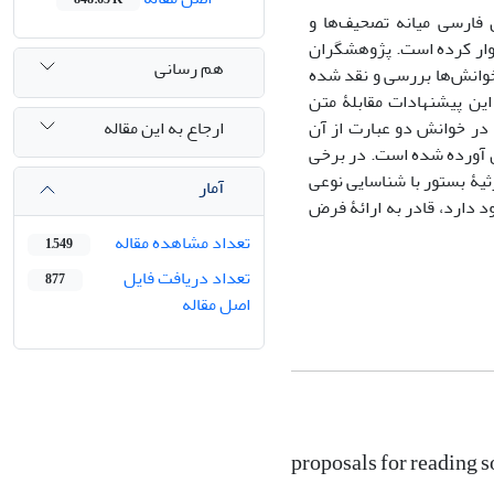
ن فارسی میانه تصحیف‌ها و
وار کرده است. پژوهشگران
هم رسانی
خوانش‌ها بررسی و نقد شده
ین پیشنهادات مقابلۀ متن
ارجاع به این مقاله
 در خوانش دو عبارت از آن
 آورده شده است. در برخی
ثیۀ بستور با شناسایی نوعی
آمار
د دارد، قادر به ارائۀ فرض
تعداد مشاهده مقاله
1,549
تعداد دریافت فایل
877
اصل مقاله
proposals for reading 