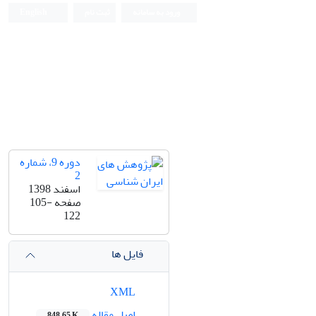
ورود به سامانه
ثبت نام
English
دوره 9، شماره
2
اسفند 1398
صفحه
105-
122
فایل ها
XML
اصل مقاله
848.65 K