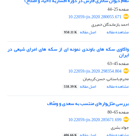
نظام دیوان سالاری فارس در دورۀ افشاریه (احیاء و اصلاح)
صفحه
25-44
10.22059/jis.2020.280055.671
احمد بازماندگان خمیری
مشاهده مقاله
اصل مقاله
950.11 K
واکاوی سکه های باوندی نمونه ای از سکه های امرای شیعی در
ایران
صفحه
45-63
10.22059/jis.2020.298354.804
محرم باستانی، حسن کریمیان
مشاهده مقاله
اصل مقاله
558.39 K
بررسی مثل‌واره‌ای منتسب به سعدی و وصّاف
صفحه
65-80
10.22059/jis.2020.285671.699
جواد بشری
مشاهده مقاله
اصل مقاله
406.66 K