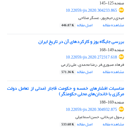
صفحه
125-145
10.22059/jis.2020.304233.865
مهدی رحیم پور، عسگر صلاحی
مشاهده مقاله
اصل مقاله
446.07 K
بررسی جایگاه یوز و کارکردهای آن در تاریخ ایران
صفحه
149-168
10.22059/jis.2020.272317.618
فرهاد صبوری فر، رضا محمدی، علی زارعی
مشاهده مقاله
اصل مقاله
571.36 K
مناسبات افشارهای خمسه و حکومت قاجار (مدلی از تعامل دولت
مرکزی با خاندان‌های محلی حکومتگر)
صفحه
169-188
10.22059/jis.2020.304932.875
رسول عربخانی، حسن اسماعیلی
مشاهده مقاله
اصل مقاله
533.68 K