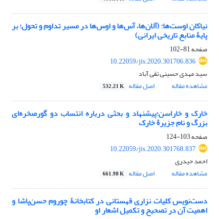
نیاکان اوست‌ها: (آلان‌ها، آس‌ها و اوس‌ها در مسیر تداوم و تحول؛ بر
پایۀ منابع تاریخی ایرانی)
صفحه
81-102
10.22059/jis.2020.301706.836
سید مهدی حسینی تقی آباد
مشاهده مقاله
اصل مقاله
532.21 K
خارک و خاراسن؛پیشنهاد و بحثی درباره انتساب دو گورصخره‌ای‌
بزرگ و نام جزیرۀ خارک
صفحه
103-124
10.22059/jis.2020.301768.837
احمد حیدری
مشاهده مقاله
اصل مقاله
661.98 K
دست‌نویس کلیات نزاری قهستانی در کتابخانۀ چوروم حسن‌پاشا و
اهمیت آن در تصحیح و تکمیل اشعار او