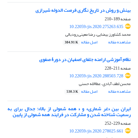
بینش و روش در تاریخ نگاری فرصت الدوله شیرازی
صفحه
189-210
10.22059/jis.2020.275263.635
محمد کشاورز بیضایی، رضا معینی رودبالی
مشاهده مقاله
اصل مقاله
384.91 K
نظام آموزشی ارامنه جلفای اصفهان در دورۀ صفوی
صفحه
211-228
10.22059/jis.2020.288503.728
محسن لطف آبادی، عطاالله حسنی
مشاهده مقاله
اصل مقاله
530.3 K
ایران بین «غر شماری» و « همه شمولی از بالا»: جدال برای به
رسمیت شناخته شدن و مشارکت در فرایند همه شمولی از پایین
صفحه
229-252
10.22059/jis.2020.278025.661