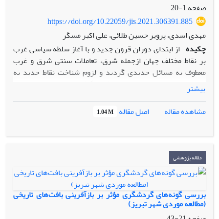
صفحه
1-20
https://doi.org/10.22059/jis.2021.306391.885
مهدی اسدی، پرویز حسین طلائی، علی اکبر مسگر
چکیده
از ابتدای دوران قرون جدید و با آغاز سلطه سیاسی غرب
بر نقاط مختلف جهان ازجمله شرق، تعاملات سنتی شرق و غرب
معطوف به مسائل جدیدی گردید و لزوم شناخت نقاط جدید به
دلایل بسیار موردتوجه اروپاییان قرار گرفت. از سده‌های هفدهم
بیشتر
به بعد ارتباط تنگاتنگی میان شرق‌شناسی به‌مثابه حرفه و شغل و
گسترش تجارت اروپایی و درنهایت میان امپریالیسم و استعمارگری
اصل مقاله
مشاهده مقاله
1.04 M
وجود داشته است. با همین رویکرد، نوع نگاه آنان به سایر
تمدن‌ها بخصوص شرقیان اغلب بااحساس برتری و لزوم سلطه بر
آنان، تغییر یافت. متفکران شرقی به گونه‌های متفاوت
چاره‌اندیشی‌هایی در مواجهه با غرب ارائه نمودند. هرچند انتقاد
مقاله پژوهشی
به شرق‌شناسی به‌صورت روشمند پس از جنگ جهانی دوم آغاز
گردید، اما زمینه‌های این انتقاد به‌پیش از جنگ اول جهانی و به
ظهور جنبش‌های ملی در شرق بازمی‌گردد. ماهیت این جنبش‌ها
بررسی گونه‌های گردشگری مؤثر بر بازآفرینی بافت‌های تاریخی
نیز به چالش کشیدن هژمونی سیاسی و فرهنگی غرب بود.
(مطالعه موردی شهر تبریز)
تفکرات کسروی در چنین زمانی شکل گرفت؛ وی نخستین
صفحه
21-43