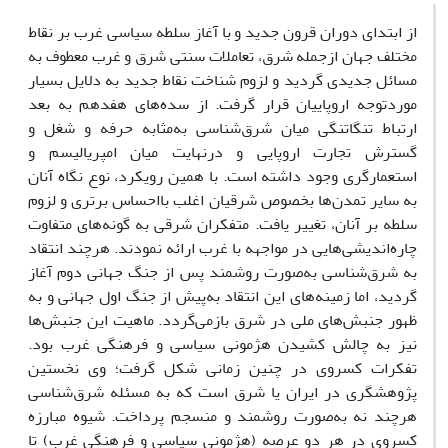
از ابتدای دوران قرون جدید و با آغاز سلطه سیاسی غرب بر نقاط
مختلف جهان ازجمله شرق، تعاملات سنتی شرق و غرب معطوف به
مسائل جدیدی گردید و لزوم شناخت نقاط جدید به دلایل بسیار
موردتوجه اروپاییان قرار گرفت. از سده‌های هفدهم به بعد
ارتباط تنگاتنگی میان شرق‌شناسی به‌مثابه حرفه و شغل و
گسترش تجارت اروپایی و درنهایت میان امپریالیسم و
استعمارگری وجود داشته است. با همین رویکرد، نوع نگاه آنان
به سایر تمدن‌ها بخصوص شرقیان اغلب بااحساس برتری و لزوم
سلطه بر آنان، تغییر یافت. متفکران شرقی به گونه‌های متفاوت
چاره‌اندیشی‌هایی در مواجهه با غرب ارائه نمودند. هرچند انتقاد
به شرق‌شناسی به‌صورت روشمند پس از جنگ جهانی دوم آغاز
گردید، اما زمینه‌های این انتقاد به‌پیش از جنگ اول جهانی و به
ظهور جنبش‌های ملی در شرق بازمی‌گردد. ماهیت این جنبش‌ها
نیز به چالش کشیدن هژمونی سیاسی و فرهنگی غرب بود.
تفکرات کسروی در چنین زمانی شکل گرفت؛ وی نخستین
پژوهشگری در ایران یا شرق است که به مسئله شرق‌شناسی
هرچند نه به‌صورت روشمند و منسجم پرداخت. شیوه مبارزه
کسروی در هر دو عرصه (هژمونی سیاسی و فرهنگی غرب) تا