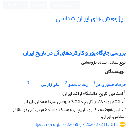
ورود به سامانه
ثبت نام
English
پژوهش های ایران شناسی
بررسی جایگاه یوز و کارکردهای آن در تاریخ ایران
نوع مقاله : مقاله پژوهشی
نویسندگان
3
2
1
فرهاد صبوری فر
رضا محمدی
علی زارعی
1
استادیار تاریخ دانشگاه اراک، ایران.
2
دانشجوی دکتری تاریخ دانشگاه بوعلی سینا همدان، ایران.
3
دانش‌آموخته دکتری تاریخ، پژوهشکده امام خمینی (س) و انقلاب
اسلامی، ایران.
https://doi.org/10.22059/jis.2020.272317.618