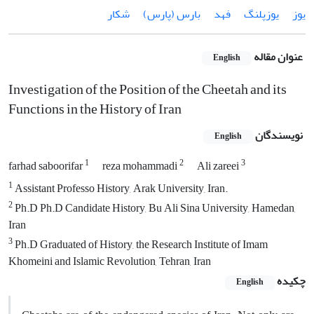
یوز
یوزپلنگ
فهد
بارس (پارس)
شکار
عنوان مقاله
English
Investigation of the Position of the Cheetah and its
Functions in the History of Iran
نویسندگان
English
1
2
3
farhad saboorifar
reza mohammadi
Ali zareei
1
Assistant Professo History, Arak University, Iran.
2
Ph.D Ph.D Candidate History, Bu Ali Sina University, Hamedan,
Iran
3
Ph.D Graduated of History, the Research Institute of Imam
Khomeini and Islamic Revolution, Tehran, Iran
چکیده
English