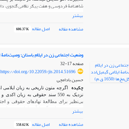
شاهنامۀ فردوسی و هفت پیکر نظامی گنجوی، داستا
کند. البته انتساب این روایت به
شاهنامۀ
فردوسی
بیشتر
جعلیات افزوده به متن
شاهنامۀ
فردوسی در سده­
اسلامی داستان بهرام و آزاده بر مبنای مطالعۀ آث
اصل مقاله
مشاهده مقاله
606.37 K
داستان و نقشمایۀ بهرام و آزاده صرفاً آفریدۀ 
سرمشق­های هنری پیش از اسلامی داشته است. برا
هنر و باستان­شناسی بهره گرفته­اند. نتیجۀ برآ
وضعیت اجتماعی زن در ایلام باستان: وصیت‌نامۀ ایلامی 
آزاده، به راستی کهن‌الگوی ساسانی داشته و از ج
صفحه
17-32
https://doi.org/10.22059/jis.2014.51696
حسین بادامچی
چکیده
اگرچه متون تاریخی به زبان ایلامی ا
نزدیک به 550 سند حقوقی به زبا
بی‌نظیر برای مطالعۀ نهادهای حقوقی و اجت
بیشتر
مقالۀ حاضر ابتدا برای مشخص کردن بستر تار
همزمان از بین‌النهرین و شوش دربارۀ دامنۀ
اصل مقاله
مشاهده مقاله
558.62 K