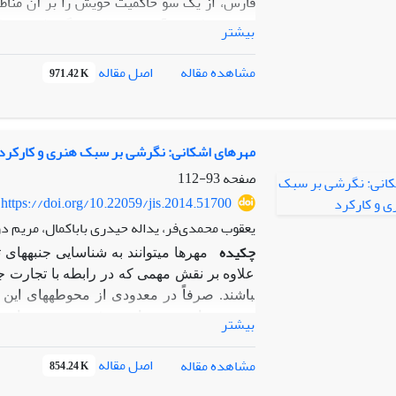
فارس، از یک سو حاکمیت خویش را بر آن مناطق
مهاجمان فراهم ‌آوردند. علاوه بر گزارش‌هایی 
بیشتر
یافته‌های باستان­شناسی بر حضور جامعه و فرهن
ساسانی گویای روابط اجتماعی و اقتصادی جوامع
اصل مقاله
مشاهده مقاله
971.42 K
معماری، گونۀ غالب ظروف سفالین، سکه‌ها و مهرها
کرانه‌های خلیج فارس ارائه می‌دهند. بر این 
بوده‌اند، از اقتصادی بر پایۀ تجارت و بازرگانی 
بیگانگان تأمین می‌کرده است.
مهرهای اشکانی: نگرشی بر سبک هنری و کارکرد
صفحه
93-112
https://doi.org/10.22059/jis.2014.51700
یعقوب محمدی‌فر، یداله حیدری باباکمال، مریم د
چکیده
مهرها می­توانند به شناسایی جنبه­های
علاوه بر نقش مهمی که در رابطه با تجارت جام
باشند. صرفاً در معدودی از محوطه­های این 
مجموعه­ها و موزه­ها، معرفی مختصری از م
بیشتر
حاضر
معرفی
مهرها و گِل­مهرهای اشکانی، ن
تفکیک مهرها و اثر مهرهای دوره­های سلوک
اصل مقاله
مشاهده مقاله
854.24 K
هخامنشی، یونان، سبک حیوانات آسیای مرکزی