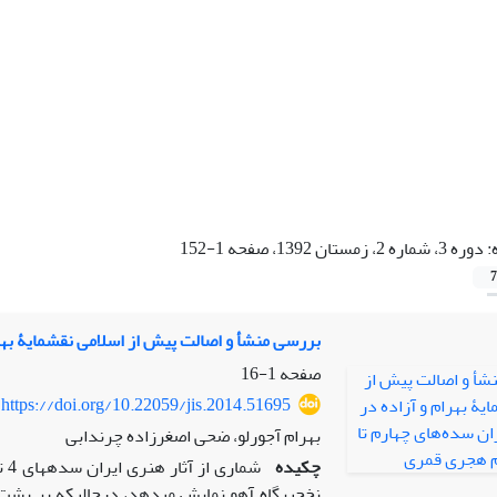
:
دوره 3، شماره 2، زمستان 1392، صفحه 1-152
7
بررسی منشأ و اصالت پیش از اسلامی نقشمایۀ بهر
صفحه
1-16
https://doi.org/10.22059/jis.2014.51695
بهرام آجورلو، ضحی اصغر‌زاده چرندابی
چکیده
نخجیرگاه آهو نمایش می­دهد، درحالی­که بر پشت