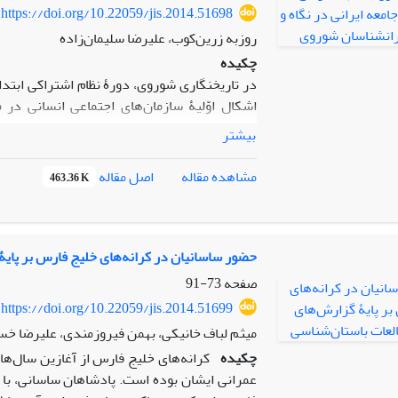
https://doi.org/10.22059/jis.2014.51698
روزبه زرین‌کوب، علیرضا سلیمان‌زاده
چکیده
در تاریخ­نگاری شوروی، دورۀ نظام اشتراکی اب
اشکال اوّلیۀ سازمان‌های اجتماعی انسانی در
پیرامون روش­های جدیدی است که مورخان و ایرا
بیشتر
بوده‌اند. در تحقیقات ایرانی و هم در پژوهش­ه
چگونگی نگرش به قدیمی­ترین اعصار تاریخی ایر
اصل مقاله
مشاهده مقاله
463.36 K
مارکسیستی در مورد جوامع گذشته انسانی است و ب
دنبال حلقه­ای برای ارتباط مطالعات تاریخی با 
آن قدری هست که ما را به درک درستی از نگرش
رشته­های مرتبط با تاریخ جوامع گذشتۀ انسانی ر
حضور ساسانیان در کرانه‌های خلیج فارس بر پایۀ
صفحه
73-91
https://doi.org/10.22059/jis.2014.51699
میثم لباف خانیکی، بهمن فیروزمندی، علیرضا خس
چکیده
کرانه‌های خلیج فارس از آغازین سال‌ه
عمرانی ایشان بوده است. پادشاهان ساسانی، با