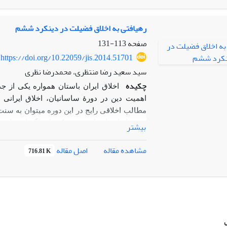
انسان، موجودات افسانه­ای بالدار، انسان ت
تجارت و حمل‌ونقل کالا و امور مذهبی‌اند.
رهیافتی به اخلاق فضیلت در دینکرد ششم
صفحه
113-131
https://doi.org/10.22059/jis.2014.51701
سید سعید رضا منتظری، محمدرضا نظری
چکیده
اخلاق ایران باستان همواره یکی از جذ
اهمیت دین در دورۀ ساسانیان، اخلاق ایرانی ن
مطالب اخلاقی رایج در این دوره می­توان به سنت
حوزۀ ایران باستان هستند که با ویژگی­های خاصی،
بیشتر
که تاکنون در این راستا کمتر به آن توجه شده 
فلسفۀ اخلاق است. این مقاله تلاش دارد تا رهی
اصل مقاله
مشاهده مقاله
716.81 K
که هرچند این اخلاق با الگوی یونانی اخلاق فضیلت