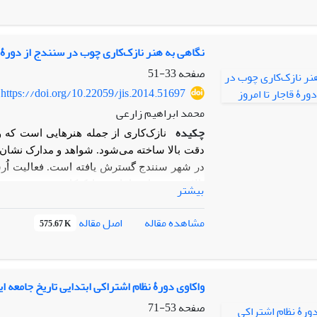
می‌دهد.
سرانجام وصیت‌نامۀ ایلامی گیمیل‌اَ
مطالعۀ حاضر نشان می‌دهد که والدین نمی‌توان
فرزندان در نگهداری از والدین دلیل کافی ب
نگاهی به هنر نازک‌کاری چوب در سنندج از دورۀ قا
که زنان ایلامی علاوه بر اهلیت دارا شدن، اهلی
تصرف کنند و معاملات حقوقی انجام دهند. چون
صفحه
33-51
انگلیسی را به متن افزوده‌ایم.
https://doi.org/10.22059/jis.2014.51697
محمد ابراهیم زارعی
چکیده
نازک‌کاری از جمله هنرهایی است که
دقت بالا ساخته می‌شود. شواهد و مدارک نشان م
در شهر سنندج گسترش یافته است. فعالیت اُرسی‌
بالا، رونق ندارد، امّا هنر نازک‌کاری هنوز پر‌
بیشتر
نشده، ولی آثار هنر نازک‌کاری مربوط به دورۀ
نازک‌کاری سنندج از اواسط دورۀ قاجار به بعد 
اصل مقاله
مشاهده مقاله
575.67 K
اساس اسلوب و روش‌ هنرهای چوبی سایر نقاط ای
گذشت زمان و تقاضا شیوه‌ای خاص را پدید آورده
از سوی دیگر هم موجب پایداری و گسترش این هن
واکاوی دورۀ نظام اشتراکی ابتدایی تاریخ جامعه ا
چوب و استخراج ریشه‌ی گردو، هنر نازک‌کاری،
صفحه
53-71
نازک‌کار است.