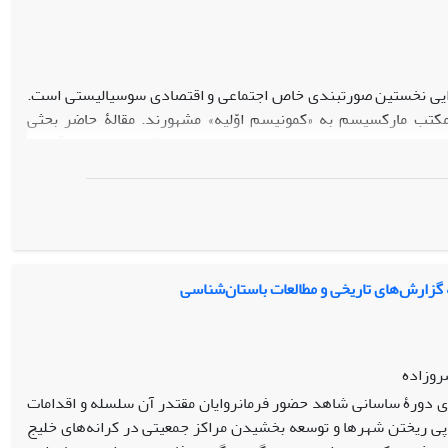
تدایی نخستین صورت­بندی خاص اجتماعی و اقتصادی سوسیالیستی است.
 مکتب مارکسیسم به «کمونیسم اوّلیه» مشهورند. مقالۀ حاضر بحثی
نشناسان شوروی در تحلیل نظام اشتراکی جامعۀ ایرانی به کار گرفته
ای غربی، خلأ بزرگی، تحلیل جامع رویکردهای مورخان شوروی در زمینۀ
ان وجود دارد. از همین رو، مقالۀ حاضر پژوهشی پیرامون رویکردهای
ا تفسیر، تبیین، مطالعۀ داده‌ها و ارائۀ تحلیلی مصادیق معتبر، به
مطالعات انسان‌شناختی است. اهمیت مباحثی که در اینجا مطرح خواهد شد
­های منحصر به فرد سوسیالیستی در میان قشر عظیمی از دانشجویان
هنمون شود.
 گزارش‌های تاریخی و مطالعات باستان‌شناسی
روزاده
ای دورۀ ساسانی
شاهد حضور فرمانروایان مقتدر آن سلسله و اقدامات
 پی ریختن شهرها و توسعه بخشیدن مراکز جمعیتی در کرانه‌های خلیج