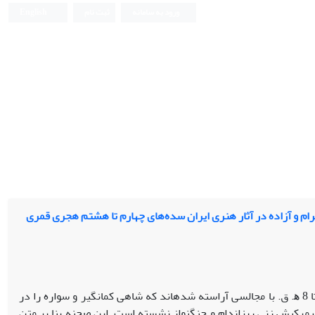
ورود به سامانه
ثبت نام
English
ام و آزاده در آثار هنری ایران سده‌های چهارم تا هشتم هجری قمری
شماری از آثار هنری ایران سده­های 4 تا 8 ﻫ. ق. با مجالسی آراسته شده­اند که شاهی کمان­گیر و سواره را در
 مرکبش زنی ریزاندام و چنگ­نواز نشسته است. این صحنه بنا بر متن