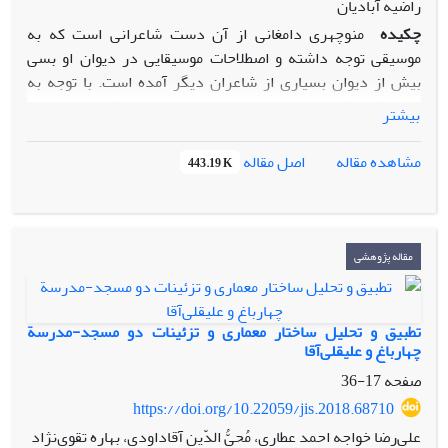
راضیه آبادیان
چکیده
منوچهری دامغانی از آن دست شاعرانی است که به
موسیقی توجه داشته و اصطلاحات موسیقایی در دیوان او بسی
بیش از دیوان بسیاری از شاعران دیگر آمده است. با توجه به
متونی که تا کنون به چاپ رسیده، بعضی از این اصطلاحات نخستین
بیشتر
بار در دیوان او آمده و در جای دیگری – تا آنجا که دیده شد و
پژوهشگران حوزة موسیقی نیز دیده‌اند – نمی‌توان آن‌ها را یافت.
اصل مقاله
مشاهده مقاله
443.19 K
همین موجب می‌شود که معنای دقیق و ضبط درست این اصطلاحات
چندان روشن نباشد، به‌ویژه آنکه دستنویس ارزنده‌ای از دیوان او
در دست نیست. این مقاله توضیحی است در باب معنا یا صورتِ
اصلی چند واژه و اصطلاح موسیقایی در
دیوان
منوچهری دامغانی.
مقاله پژوهشی
در کنار این توضیحات، چند بیت از دیوان نیز تصحیح شده است.
در چند مورد، توضیحات داده‌شده معنای تازه‌ای از یک اصطلاح
ارائه نمی‌دهد و ردّ آنچه پیش‌تر در آن باره گفته شده نیست، اما
تطبیق و تحلیل ساختار معماری و تزئینات دو مسجد-مدرسة
چیزی افزون بر آنچه پیش از این در منابع دیگر دربارة آن آمده
چهارباغ و علیقلی‌آقا
بوده، به دست خواهد داد.
صفحه
17-36
https://doi.org/10.22059/jis.2018.68710
علی‌رضا خواجه احمد عطاری، مُحیُّ الدّین آقاداودی، بهاره تقوی‌نژاد