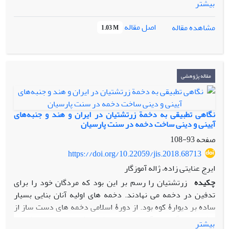
بیشتر
ای در انتهای خیابان پاسداران (دارایی سابق) و در زیر بافت تاریخی
تپۀ رصدخانه واقع شده است. این مجموعة ارزشمند شامل
اصل مقاله
مشاهده مقاله
1.03 M
تعدادی فضای دست کند بوده که با پوشـش­ جناغی و طاقی­شکل در
بستر سنگ­های آهکی ایجاد شده است. موضوع گاهنگاری و تبیین
کاربری این اثر مهم ­ترین پرسش مطرح­شده دربارۀ سـاختار
صخره­ای تپة رصدخانه، همانند سایر آثار صخره­ای ایران است.
مقاله پژوهشی
این مقاله، ضمن توصیف ساختار و شکل معماری مجموعۀ صخره­ای
تپۀ رصدخانه، به دنبال تعیین کاربری و گاهنگاری نسبی آن است.
با استناد به داده­ های باستان­ شناختی به ­­دست­ آمده و مقایسۀ
نگاهی تطبیقی به دخمة زرتشتیان در ایران و هند و جنبه‌های
نسبی با سایر معماری­­ های صخره­ای و پیشینۀ­ این معماری در
آیینی و دینی ساخت دخمه در سنت پارسیان
شهرستان مراغه، این مجموعه در دورۀ اسلامی ایجاد شده است.
صفحه
93-108
این مجموعه کاربری آیینی برای مسیحیان و بودایی­ ها داشته و در
https://doi.org/10.22059/jis.2018.68713
دورۀ اصلاحات مذهبی غازان­خان تغییرات و الحاقاتی در آن افزوده
ایرج عنایتی زاده، ژاله آموزگار
شده و با این وجود تا دورۀ قاجاریه به عنوان صومعۀ مسیحیان
چکیده
زرتشتیان را رسم بر این بود که مردگان خود را برای
آشوری مورد استفاده بوده است.
تدفین در دخمه می­ نهادند. دخمه­ های اولیه آنان بنایی بسیار
ساده بر دیوارۀ کوه بود. از دورۀ اسلامی دخمه­ های دست­ ساز از
خشت و سنگ پدید آمد که به برج شهره شد. در هند، زرتشتیان
بیشتر