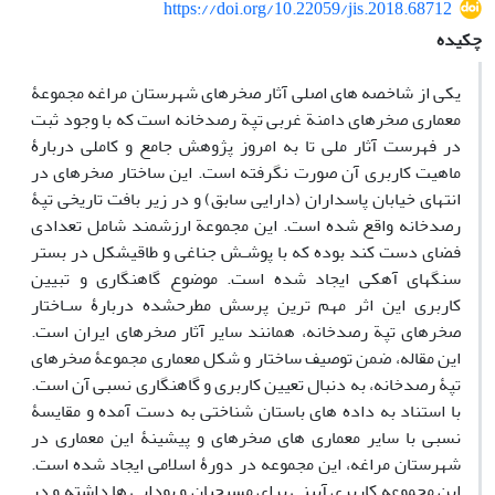
https://doi.org/10.22059/jis.2018.68712
چکیده
یکی از شاخصه­ های اصلی آثار صخره­ای شهرستان مراغه مجموعۀ
معماری صخره­­ای دامنة­ غربی تپة رصدخانه است که با وجود ثبت
در فهرست آثار ملی تا به امروز پژوهش جامع و کاملی دربارۀ
ماهیت کاربری آن صورت نگرفته است. این ساختار صخره­ای در
انتهای خیابان پاسداران (دارایی سابق) و در زیر بافت تاریخی تپۀ
رصدخانه واقع شده است. این مجموعة ارزشمند شامل تعدادی
فضای دست کند بوده که با پوشـش­ جناغی و طاقی­شکل در بستر
سنگ­های آهکی ایجاد شده است. موضوع گاهنگاری و تبیین
کاربری این اثر مهم ­ترین پرسش مطرح­شده دربارۀ سـاختار
صخره­ای تپة رصدخانه، همانند سایر آثار صخره­ای ایران است.
این مقاله، ضمن توصیف ساختار و شکل معماری مجموعۀ صخره­ای
تپۀ رصدخانه، به دنبال تعیین کاربری و گاهنگاری نسبی آن است.
با استناد به داده­ های باستان­ شناختی به ­­دست­ آمده و مقایسۀ
نسبی با سایر معماری­­ های صخره­ای و پیشینۀ­ این معماری در
شهرستان مراغه، این مجموعه در دورۀ اسلامی ایجاد شده است.
این مجموعه کاربری آیینی برای مسیحیان و بودایی­ ها داشته و در