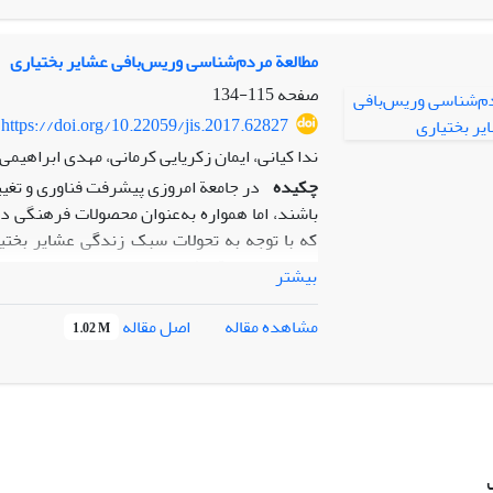
روزنامة
سروش
بازتاب یافت و سپس در مجله‌ها
مطالعة مردم‌شناسی وریس‌بافی عشایر بختیاری
صفحه
115-134
https://doi.org/10.22059/jis.2017.62827
ندا کیانی، ایمان زکریایی کرمانی، مهدی ابراهیمی
چکیده
در جامعة امروزی پیشرفت فناوری و تغی
باشند، اما همواره به‌عنوان محصولات فرهنگی 
که با توجه به تحولات سبک زندگی عشایر بختیاری
اجتماعی جامعة عشایر دارای اهمیت است. در نتی
بیشتر
زمینه برای کاربری جدید ضرورت می‌یابد. در 
هنر در میان عشایر بختیاری است. در این راستا
اصل مقاله
مشاهده مقاله
1.02 M
شناسی، زیباشناسی و کارکردشناسی دارای چ
مستندسازی و در سطح دوم، اندیشیدن در خص
توانسته گونه‌ای خاص از رابطه با طبیعت را بیا
عشایر، با تکنیک کارت‌ بافی و دربرگیرنده‌یة ن
سفید، آبی، قرمز، زرد و سبز مستند سازد.