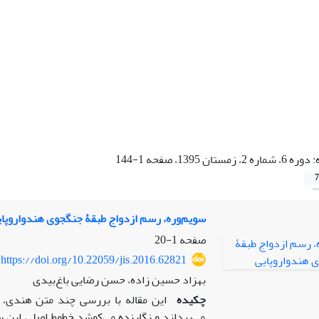
:
دوره 6، شماره 2، زمستان 1395، صفحه 1-144
7
سویم‌وره، رسم ازدواج طبقۀ جنگجوی هندواروپا
صفحه
1-20
https://doi.org/10.22059/jis.2016.62821
بهزاد حسین زاده، حسن رضایی باغ‌بیدی
چکیده
این مقاله با بررسی چند متن هندی، 
می‌پردازد و نگارنده می‌کوشد خطوط اصلی این س