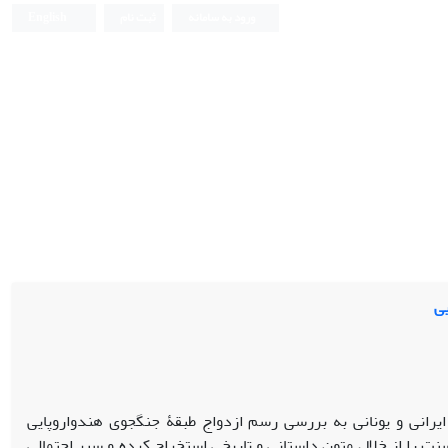
ورود به سامانه
ثبت نام
English
یی
ایرانی و یونانی به بررسی رسم ازدواج طبقۀ جنگجوی هندواروپایی
نت را از خلال متون داستانی و تاریخی استخراج کرده و سیر احتمالی