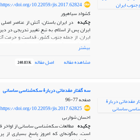
خود را از دست ‌داده‌اند و یا دچار تغییر کاربردی 
https://doi.org/10.22059/jis.2017.62824
کشواد سیاهپور
چکیده
در ایران باستان، آتش از عناصر اصلی
ایران پس از اسلام، به تبع تغییر تدریجی در دین
ایران، از جمله جنوب کشور، قداست و حرمت آت
شب، آیین­ها و آداب خاص آن، سوگند به آتش و 
بیشتر
نمودهای این احترام و تقدس بود. به­علاوه، در 
واحدی از این نظام بود. یافته‌های این مقاله ب
اصل مقاله
مشاهده مقاله
240.83 K
جنوب جاری و ساری بود[m1
می‌شده است.
سه گفتار مقدماتی دربارۀ سکه‌شناسی ساسانی
صفحه
77-96
[m1]الان نیست؟!
https://doi.org/10.22059/jis.2017.62825
احسان شواربی
چکیده
مطالعات سکه‌شناسی ساسانی از اواخر 
است، به‌گونه‌ای که امروز پاسخ بسیاری از پر