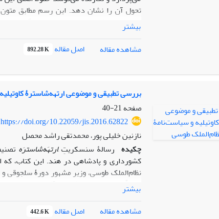
تحول آن را نشان دهد. این رسم مطابق متو
«انتخاب خویشتن» است. علت این نام‌گذاری این
بیشتر
جنگجو این حق را دارد که از میان نجیب‌زادگان
مطابق میلش به شوهری برگزیند. در متون مخت
اصل مقاله
مشاهده مقاله
892.28 K
خاص طبقۀ جنگجو بوده است و از سویی در همی
میان این شواهد تعادلی برقرار کرده و برای شو
قابل تشخیص است که در مقاله به ترتیب
سویم‌
بوده که نشان دهد نوع دوم از این رسم احتمالاً
بررسی تطبیقی‌ و موضوعی ارتهه‌شاسترۀ کاوتیلیه
صفحه
21-40
https://doi.org/10.22059/jis.2016.62822
نازنین خلیلی پور، محمدتقی راشد محصل
چکیده
رسالۀ سنسکریتِ َ
ارتهَه‌شاسترَه
تصنیف 
کشورداری و پادشاهی در هند. این کتاب، که ا
‌نظام‌الملک طوسی، وزیر مشهور دورۀ سلجوقی و 
اصولاً به وجود چنین اثری در آثار ادبی و تاریخی
بیشتر
ارتهه‌شاستره
به خوانندگان فارسی‌زبان، برخی ف
وجوه افتراق و تشابه مطالب دو کتاب را بازنمایان
اصل مقاله
مشاهده مقاله
442.6 K