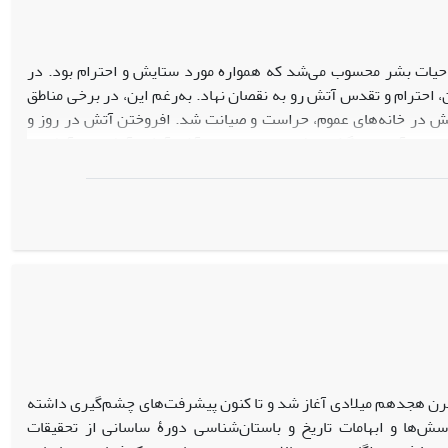
گردیده‌اند.
 حیات بشر محسوب می‌شد که همواره مورد ستایش و احترام بود. در
، احترام و تقدس آتش رو به ‌نقصان نهاد. به‌رغم این، در برخی مناطق
ش در خانه‌های عموم، حراست و صیانت شد. افروختن آتش در روز و
اجاق آن و نام‌گذاری فرزندان به اسم آذر، آتش، آتشین و آتشو از
نظام اجتماعی عشایر و ساخت سنتی بعضی اقوام، نام تش (= آتش) مبین
یانگر آن است که آتش و قداست آن در تمام امور زندگی عشایر و اقوام
] ه و شؤون متعدد و مختلفی از مسایل اجتماعی، اقتصادی، مذهبی و فرهنگی قوم را شامل
قرن هجدهم میلادی آغاز شد و تا کنون پیشرفت‌های چشم‌گیری داشته
سش‌ها و ابهامات تاریخ و باستان‌شناسی دورۀ ساسانی از تحقیقات