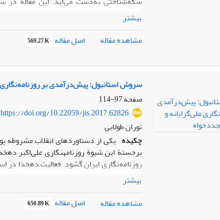
سکه‌شناختی به‌دست می‌آید. این مقاله در 
می‌پردازد تا خوانندگان فارسی‌زبان را از سر
بیشتر
مجموعه‌های مهم سکه‌های ساسانی در ایران و جها
اصل مقاله
مشاهده مقاله
569.27 K
سروش استانبول: پیش‌درآمدی بر روزنامه‌نگاری م
صفحه
97-114
https://doi.org/10.22059/jis.2017.62826
توران طولابی
چکیده
یکی از دستاوردهای انقلاب مشروطه پویا
برجستة این شیوة روزنامه­نگاری علی‌اکبر دهخد
روزنامه‌نگاری ایران گشود. فعالیت دهخدا در است
یافت. بررسی مقالات
سروش
می‌تواند به روشن 
بیشتر
این پژوهش بررسی و تحلیل محتوای
سروش
اس
سروش
را می‌توان پیشگام طرح موضوعاتی دانست
اصل مقاله
مشاهده مقاله
650.89 K
زمینه‌ساز یک گفتمان تجددگرا در فرهنگ سیاس