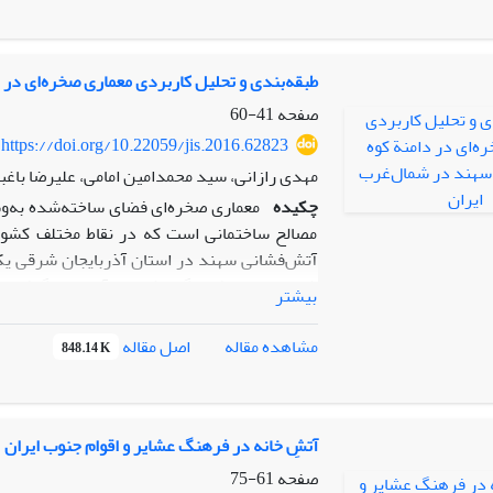
نماید. نیز به دنبال این است که در خلال این 
توصیه‌های هریک را در کشورداری و بهره ‌رسانید
ارتهه
شاستره
با تمام ویژگی‌های یک سیاست‌نامۀ
سیاست‌نامۀ خواجه نظام‌الملک را نیز در مقایسه ب
طبقه‌بندی و تحلیل کاربردی معماری صخره‌ای در
صفحه
41-60
https://doi.org/10.22059/jis.2016.62823
مهدی رازانی، سید محمدامین امامی، علیرضا باغبا
چکیده
معماری صخره‌ای فضای ساخته‌شده به‌وس
مصالح ساختمانی است که در نقاط مختلف کشور
آتش‌فشانی سهند در استان آذربایجان شرقی یکی
شناسایی، معرفی و گونه‌شناسی آن انجام گرفته ا
بیشتر
اصل مقاله
مشاهده مقاله
848.14 K
که در محدودة شهرستان‌های استان آذربایجان شر
به انجام رسیده است. معماری‌های صخره‌ای فوق
با مداخلات جدید) قابل دسته‌بندی هستند. همچ
مختلفی است، از جمله: الف) معماری مسکونی و اس
آتشِ خانه در فرهنگ عشایر و اقوام جنوب ایران
در قالب ابنیة عمومی و عام‌المنفعه، ه) بناهای م
صفحه
61-75