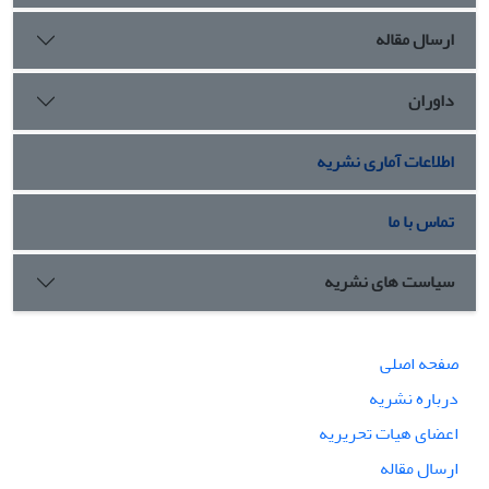
قاجار هیچ قانونی برای جلوگیری از اکتشافات و حفاری های ایرانیان
ارسال مقاله
و غربیان وجود نداشت.در زمان ناصرالدین شاه در 16 دی
القعده1312قمری اولین بار امتیاز اکتشافات علمی در تمام نقاط
ایران به فرانسویان داده شد.که پس از تشکیل اوّلین مجلس ملّی
داوران
ایران آن را باطل نمود.
اطلاعات آماری نشریه
تماس با ما
سیاست های نشریه
صفحه اصلی
درباره نشریه
اعضای هیات تحریریه
ارسال مقاله