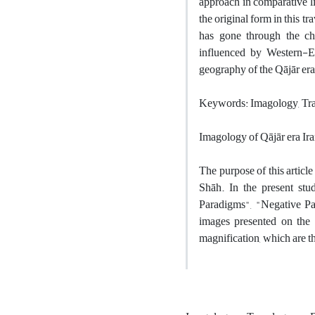
approach in comparative lit
the original form in this t
has gone through the cha
influenced by Western-Eu
geography of the Qājār era 
Keywords: Imagology, Trave
Imagology of Qājār era Ira
The purpose of this article
Shāh. In the present study
Paradigms", "Negative Pa
images presented on the 
magnification, which are t