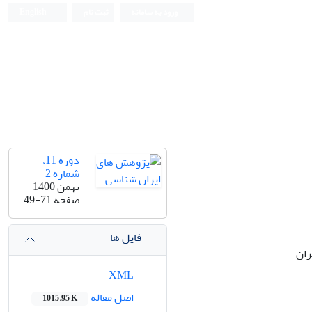
ورود به سامانه
ثبت نام
English
دوره 11،
شماره 2
بهمن 1400
صفحه
49-71
فایل ها
ران
XML
اصل مقاله
1015.95 K