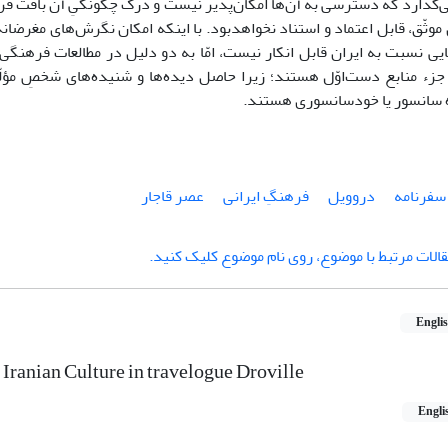
می‌گذارد که دسترسی به آن‌‌ها امکان‌پذیر نیست و درک چگونگیِ آن بافت فر
وثّق، قابل اعتماد و استناد نخواهدبود. با اینکه امکان نگرش‌های مغرضان
یی نسبت به ایران قابل انکار نیست، امّا به دو دلیل در مطالعات فرهنگی
زء منابع دست‌اوّل هستند؛ زیرا حاصل دیده‌ها و شنیده‌های شخصِ مؤلّ
سانسور یا خودسانسوری هستند.
سفرنامه
دروویل
فرهنگِ ایرانی
عصر قاجار
الات مرتبط با موضوع، روی نام موضوع کلیک کنید.
Engli
Iranian Culture in travelogue Droville
Engli