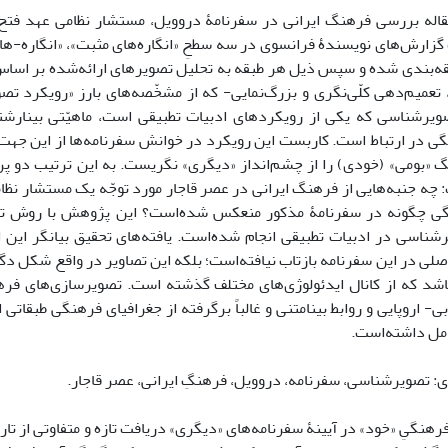
اله بررسی فرهنگ ایرانی در سفرنامۀ دروویل، مستشار نظامی عهد فتح‌
زارش‌های نویسندۀ فرانسوی در سه سطحِ «انگاره‌های مثبت»، «انگاره-های 
قه‌بندی شده‌ و سپس ذیل هر طبقه به تحلیل تصویرهای ارائه‌شده بر اساس 
 تعمیم‌دهی کلّی‌نگری و بزرگ‌نمایی- که از مشخّصه‌های بارز «رویکرد ت
یرشناسی که یکی از رویکردهای ادبیات تطبیقی است، ماهیّتی بینارشته‌
ی در ارتباط است. کاربست این رویکرد در خوانش سفرنامه‌ها از این جهت ا
گ «بومی» (خودی) را از چشم‌انداز «دیگری» نگریست. به این ترتیب دو 
 چه جنبه‌هایی از فرهنگ ایرانی در عصر قاجار مورد توجّه یک مستشار نظ
گی چگونه در سفرنامۀ مذکور منعکس شده‌است؟ این پژوهش با روش توص
شناسی در ادبیات تطبیقی انجام شده‌است. یافته‌های تحقیق بیانگر این
ی در این سفرنامه بازتاب نیافته‌است؛ بلکه این تصاویر در واقع شکل دگردی
اشد که از کانال ایدئولوژی‌های مختلف گذشته است. تصویرسازی‌های فرهن
بی- اروپایی و روابط بینامتنی و غالباً برگرفته از جغرافیای فرهنگی طبقاتی 
عامل داشته‌است.
ی: تصویرشناسی، سفرنامه، دروویل، فرهنگِ ایرانی، عصر قاجار.
هنگیِ «خود» در آیینۀ سفرنامه‌های «دیگری» دریافت تازه و متفاوتی از تار