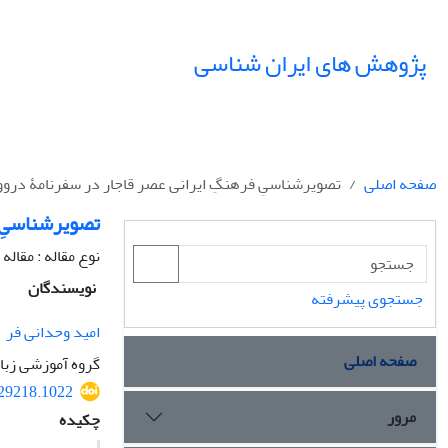
پژوهش های ایران شناسی
صفحه اصلی
تصویرشناسیِ فرهنگِ ایرانی عصر قاجار در سفرنامۀ درو
تصویرشناسیِ 
نوع مقاله : مقال
نویسندگان
جستجوی پیشرفته
امید وحدانی فر
صفحه اصلی
گروه آموزشی زبان
329218.1022
مرور
چکیده