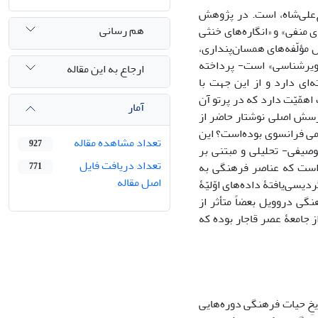
‌علی‌شاه، است. در پژوهش
هم رسانی
منفی» و «انگاره‌های خنثی
مؤلّفه‌های همسان‌پنداری،
صویرشناسی» است- پرداخته‌
ارجاع به این مقاله
ای دارد و از این جهت با
همّیّت دارد که در پرتو آن
آمار
پرسش اصلی نوشتار حاضر از
امی فرانسوی بوده‌است؟ این
تعداد مشاهده مقاله
927
یفی- تحلیلی و مبتنی بر
تعداد دریافت فایل
 است که عناصر فرهنگی به
771
اصل مقاله
سی‌یافتۀ داده‌های اوّلیّۀ
گی دروویل بعضاً متأثر از
از جامعۀ عصر قاجار بوده که
یخِ حیات فرهنگی دوره‌هایی