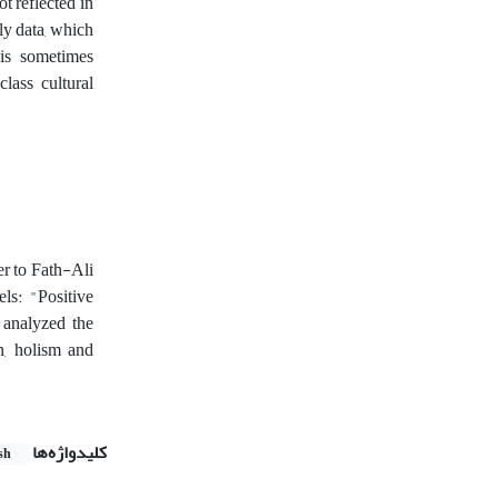
t reflected in
rly data, which
 is sometimes
lass cultural
er to Fath-Ali
els: "Positive
 analyzed the
n, holism and
کلیدواژه‌ها
sh