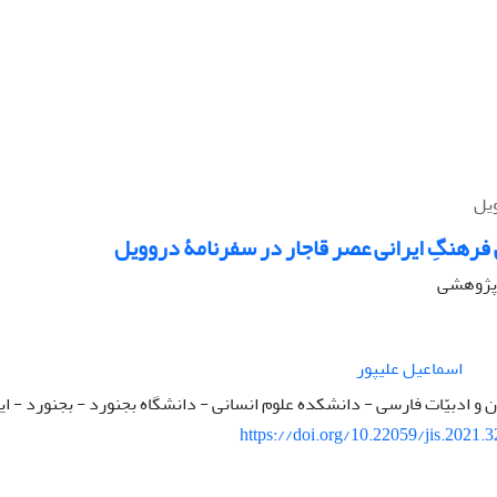
ویل
فرهنگِ ایرانی عصر قاجار در سفرنامۀ دروویل
ه پژوهشی
اسماعیل علیپور
 و ادبیّات فارسی - دانشکده علوم انسانی - دانشگاه بجنورد - بجنورد - ای
https://doi.org/10.22059/jis.2021.