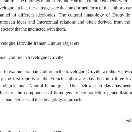
erature. The findings of the study indicate that cultural elements were no
ravelogue. In fact, these images are the transformed form of the author's ea
nnel of different ideologies. The cultural imagology of Drouville
ropean ideas and Intertextual relations and often derived from the c
society that he interacted with them.
logue, Droville, Iranian Culture, Qājār era
nian Culture in travelogue Droville
 is to examine Iranian Culture in the travelogue Droville, a military advis
, the first reports of the French author are classified into three lev
radigms" and "Neutral Paradigms". Then below each class, has been
basis of the components of homogeneity, contradiction, generalizatio
he characteristics of the "imagology approach".
Engli