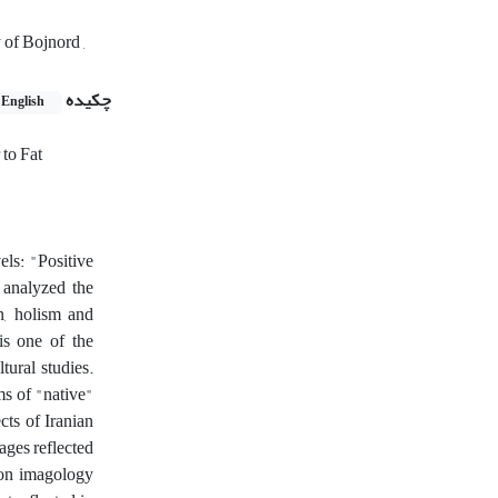
 of Bojnord ,
چکیده
English
 to Fat
els: "Positive
 analyzed the
n, holism and
is one of the
tural studies.
ms of "native"
cts of Iranian
ages reflected
 on imagology