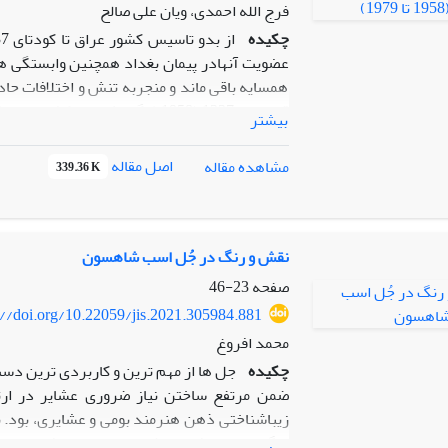
فرج الله احمدی، ویان علی صالح
چکیده
عضویت آنهادر پیمان بغداد همچنین وابستگی هر
همسایه باقی ماند و منجربه تنش و اختلافات حاد
قاسم در1337 (1958 )وگرایش این
بیشتر
رقابت های منطقه ای بین دو کشور ایران و عراق 
اصل مقاله
مشاهده مقاله
339.36 K
شرق سعی در بدست آوردن نقشی مهمتر در خل
واختلافات بین دو کشور ایران و عراق را افزایش 
نقش و رنگ در جُل اسب شاهسون
صفحه
23-46
نگرانی های که بعد از کودتای و تغییر حکومت ع
://doi.org/10.22059/jis.2021.305984.881
ضمن بررسی روابط عراق و شوروی دو مورد از پیا
محمد افروغ
رقابتهای تسلیحاتی و حمایت از گروههای معا
چکیده
جل­ ها از مهم ­ترین و کاربردی­ ترین د
توصیفی و با استفاده از منابع کتابخانه ای و اسنا
ضمن مرتفع ساختن نیاز ضروری عشایر در ارتب
زیباشناختی ذهن هنرمند بومی و عشایری، بود. نق
رنگ­ های برتافته از ذوق و احساس بافنده در جل