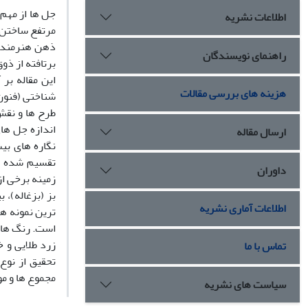
جل­ ها از مهم
اطلاعات نشریه
مرتفع ساختن ن
ذهن هنرمند بو
راهنمای نویسندگان
برتافته از ذو
این مقاله بر
هزینه های بررسی مقالات
شناختی (فنون
طرح­ ها و نق
اندازه جل­ ه
ارسال مقاله
نگاره­ های بی
تقسیم شده اس
داوران
زمینه برخی از
اطلاعات آماری نشریه
ترین نمونه­ ه
است. رنگ­ های
زرد طلایی و خ
تماس با ما
تحقیق از نوع
مجموع ­ها و مو
سیاست های نشریه