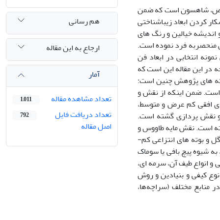
ور خاص، شاهسون است که ضمن
هم رسانی
کار کردن ابعاد زیباشناختی
 اندیشه خیالین و رنگ­ های
تی منحصربه ­فرد نموده است.
ارجاع به این مقاله
مونه انتخابی در ابعاد فن
 در این مقاله این است که
آمار
فته­ های پژوهش چنین است:
است. ضمن این­که از نقش و
تعداد مشاهده مقاله
1,011
ر­های افقی کم عرض و متوسط،
تعداد دریافت فایل
 و نقش­ پردازی گشته است.
792
اصل مقاله
ته است. نقش­ مایه طاووس و
بز (بزغاله)، بیش­ترین و متنوع ­ترین نقش و نگاره­ های و نقوش گیاهی همـچون درخت و گل و بوته­ های انتزاعی کم­
به شیوه پیچ­ بافی یا سوماک
 و انواع طیف آن، سرمه­ ای،
ز نوع کیفی و بنیادین و روش
ر منابع مختلف (سراچه‌ها،