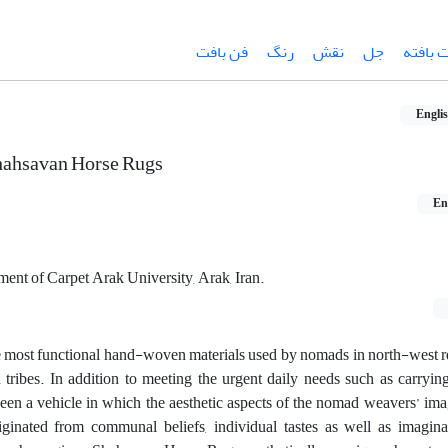
بافته
جل
نقش
رنگ
فن بافت
Engli
Shahsavan Horse Rugs
En
ment of Carpet Arak University, Arak, Iran.
most functional hand-woven materials used by nomads in north-west re
 tribes. In addition to meeting the urgent daily needs such as carryi
been a vehicle in which the aesthetic aspects of the nomad weavers’ im
iginated from communal beliefs, individual tastes as well as imaginat