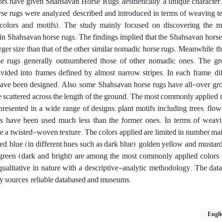
rs have given Shahsavan Horse Rugs, aesthetically, a unique character. 
se rugs were analyzed, described and introduced in terms of weaving t
 (colors and motifs). The study mainly focused on discovering the 
 in Shahsavan horse rugs. The findings implied that the Shahsavan horse 
arger size than that of the other similar nomadic horse rugs. Meanwhile, t
se rugs generally outnumbered those of other nomadic ones. The g
vided into frames defined by almost narrow stripes. In each frame, dif
 have been designed. Also, some Shahsavan horse rugs have all-over gr
are scattered across the length of the ground. The most commonly applied 
esented in a wide range of designs; plant motifs including trees, flow
bs have been used much less than the former ones. In terms of weavi
e a twisted-woven texture. The colors applied are limited in number ma
ed, blue (in different hues such as dark blue), golden yellow and mustard,
 green (dark and bright) are among the most commonly applied colors
 qualitative in nature with a descriptive-analytic methodology. The da
ry sources, reliable databased and museums.
Engli