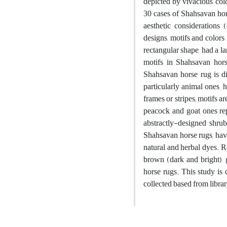
depicted by vivacious colo
30 cases of Shahsavan hor
aesthetic considerations
designs, motifs and colors
rectangular shape, had a l
motifs in Shahsavan hor
Shahsavan horse rug is di
particularly animal ones,
frames or stripes; motifs 
peacock and goat ones repr
abstractly-designed shru
Shahsavan horse rugs, hav
natural and herbal dyes. R
brown (dark and bright),
horse rugs. This study is
collected based from libra