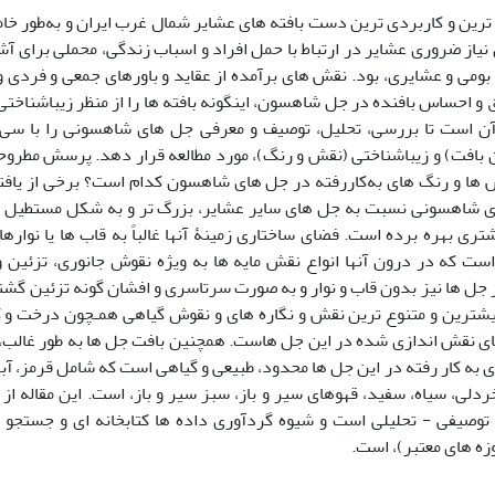
 ­ترین و کاربردی­ ترین دست­ بافته­ های عشایر شمال­ غرب ایران و به‌ط
یاز ضروری عشایر در ارتباط با حمل افراد و اسباب زندگی، محملی برای آش
می و عشایری، بود. نقش­ های برآمده از عقاید و باورهای جمعی و فردی و
ق و احساس بافنده در جل شاهسون، این­گونه بافته­ ها را از منظر زیباشناخ
 آن است تا بررسی، تحلیل، توصیف و معرفی جل­ های شاهسونی را با سی ن
 بافت) و زیباشناختی (نقش و رنگ)، مورد مطالعه قرار دهد. پرسش مطروحه
ش ­ها و رنگ­ های به‌کاررفته در جل­ های شاهسون کدام است؟ برخی از یا
ای شاهسونی نسبت به جل­ های سایر عشایر، بزرگ ­تر و به شکل مستطیل 
شتری بهره برده است. فضای ساختاری زمینۀ آن­ها غالباً به قاب­ ها یا نوا
ت که در درون آن­ها انواع نقش­ مایه­ ها به­ ویژه نقوش جانوری، تزئین
 جل­ ها نیز بدون قاب و نوار و به­ صورت سرتاسری و افشان گونه تزئین گش
ای نقش ­اندازی شده در این جل­ هاست. هم­چنین بافت جل­ ها به­ طور غالب، 
 به کار رفته در این جل­ ها محدود، طبیعی و گیاهی است که شامل قرمز، آبی
ردلی، سیاه، سفید، قهوه­­ای سیر و باز، سبز سیر و باز، است. این مقاله ا
 توصیفی - تحلیلی است و شیوه گردآوری داده­ ها کتابخانه ­ای و جستجو د
زه­ های معتبر)، است.