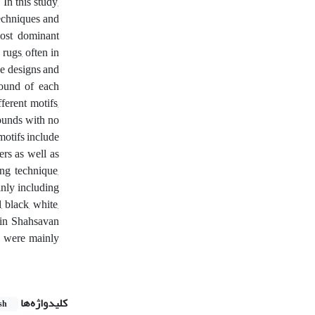
In this study,
echniques and
most dominant
rugs, often in
he designs and
round of each
ferent motifs,
ounds with no
motifs include
ers as well as
ng technique,
inly including
 black, white,
 in Shahsavan
ta were mainly
کلیدواژه‌ها
sh