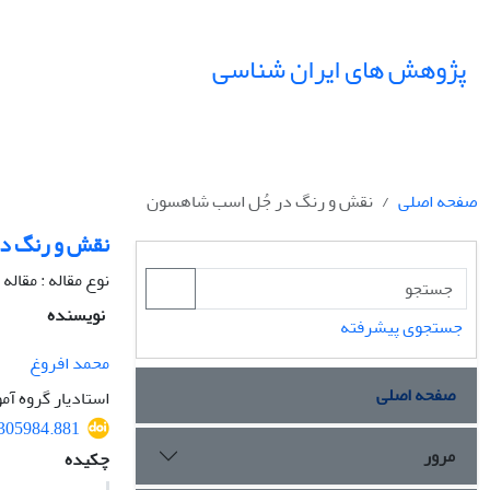
پژوهش های ایران شناسی
صفحه اصلی
نقش و رنگ در جُل اسب شاهسون
نقش و رنگ د
نوع مقاله : مقال
نویسنده
جستجوی پیشرفته
محمد افروغ
صفحه اصلی
استادیار گروه آم
.305984.881
مرور
چکیده