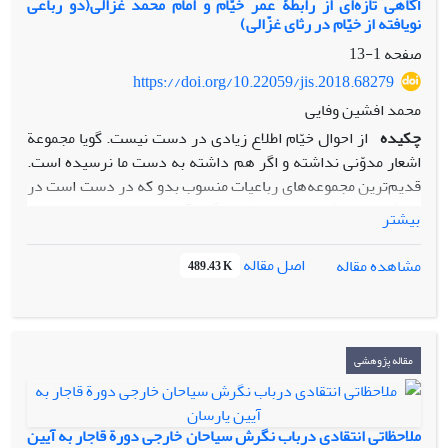
آگاهی تازه‌ای از رابطۀ عمر خیّام و امام محمد غزّالی(دو رباعی
نویافته از خیّام در رثای غزّالی)
صفحه
1-13
https://doi.org/10.22059/jis.2018.68279
محمد افشین وفایی
چکیده
از احوال خیّام اطلاع زیادی در دست نیست. گویا مجموعة
اشعار مدوّنی نداشته و اگر هم داشته به دست ما نرسیده است.
قدیم‌ترین مجموعه‌های رباعیات منسوب بدو که در دست است در
نیمۀ دوم سدۀ نهم هجری قمری گرد آورده شده و مشحون است
بیشتر
از رباعیاتی که قطعاً و یقیناً از خیّام نیست. ناچار باید اشعار اصیل او
را به مرور ایّام در لابه‌لای متون کهن یافت و این البته کاری است که
اصل مقاله
مشاهده مقاله
489.43 K
پژوهشگران تا حدّ ممکن انجام داده‌اند. اما همچنان ممکن است
اشعار یا اطلاعات تازه‌ای از خیّام در کتب قدیم دستیاب شود.
موضوع این یادداشـت از جـملۀ هـمین آگاهی­های تازه و موثق است
که هم ارزش تاریخی دارد و هم شعری. از آنجا که مطلب اصلی این
مقاله پژوهشی
جستار دو رباعی از خیّام در رثای غزّالی است، بعد از بحثی دربارۀ
روابط و سابقۀ آشنایی آن دو، در پایان بخش کوتاهی به پیشینۀ
مرثیه‌سرایی در قالب رباعی اختصاص داده شده است.
ملاحظاتی انتقادی درباب نگرش سیاحان خارجی دورة قاجار به آیین