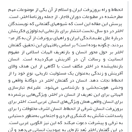
انحطاط و راه برون‌رفت ایران و اسلام از آن یکی از موضوعات مهم
مطرح­شده در مطبوعات دوران قاجار، از جمله روزنامۀ
اختر
، است.
پرسش این مقاله این است که شیوه­های گفتمانی که نویسندگان
اختر
در دو سال نخست انتشار برای بازنمایی ایدئولوژی فکریشان
دربارة علل عقـب­مـاندگی ایران و راه­های برون­­رفت از آن به کار می­
بردند، چگونه بوده است؟ بر اساس یافته­های این تحقیق، گفتمان
اختر
بر حول محور انسان و بازتعریف الهیات اسلامی از مفهوم
انسانیت و رسالت آن در آفرینش می­گردیده است. انسان
بازنمایی­شده در
اختر
مکلف است با آگاهی از این هدف والای
آفرینش و زندگی به‌عنوان یک مسئولیت تاریخی، نوع خود را از
انحطاط نجات دهد. انسان در گفتمان
اختر
در دوگانة واقعی و
وحشی هویت‌بخشی و بازشناسی می‌شود. علی­رغم تبارسازی
الهیاتی برای این تعریف از انسان در
اختر
، ویژگی‌هایی برشمرده
برای انسان واقعی همان ویژگی‌های انسان غربی است.
اختر
برای
برون‌رفت انسان شرقی از انحطاط، انسانِ اشرف مخلوقات را برای
پاسداشت شأنش به کنشگری فردی و اجتماعی به‌منظور دستیابی
به ترقی و پیشرفت دعوت می­کند که این نیز الگویی غربی است.
در این گفتمان
اختر
بُعد تازه‌ای به عبودیت انسانی می‌دهد و آن