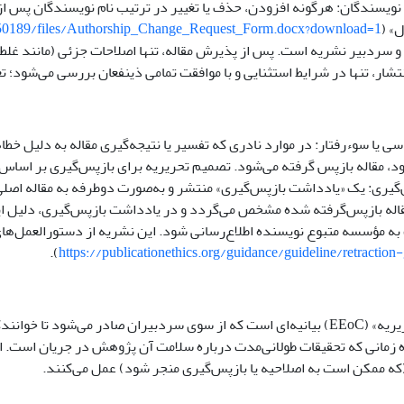
نویسندگان: هرگونه افزودن، حذف یا تغییر در ترتیب نام نویسندگان پس ا
» (
750189/files/Authorship_Change_Request_Form.docx?download=1
 سردبیر نشریه است. پس از پذیرش مقاله، تنها اصلاحات جزئی (مانند غلط 
تشار، تنها در شرایط استثنایی و با موافقت تمامی ذینفعان بررسی می‌شود؛ تغ
ی یا سوءرفتار: در موارد نادری که تفسیر یا نتیجه‌گیری مقاله به دلیل خ
د، مقاله بازپس گرفته می‌شود. تصمیم تحریریه برای بازپس‌گیری بر اساس می
گیری: یک «یادداشت بازپس‌گیری» منتشر و به‌صورت دوطرفه به مقاله اصلی پیو
اله بازپس‌گرفته شده مشخص می‌گردد و در یادداشت بازپس‌گیری، دلیل این 
 مؤسسه متبوع نویسنده اطلاع‌رسانی شود. این نشریه از دستورالعمل‌های 
).
https://publicationethics.org/guidance/guideline/retraction-
«بیان دغدغه تحریریه» (EEoC) بیانیه‌ای است که از سوی سردبیران صادر م
ژه زمانی که تحقیقات طولانی‌مدت درباره سلامت آن پژوهش در جریان است. این
که ممکن است به اصلاحیه یا بازپس‌گیری منجر شود) عمل می‌کنند.