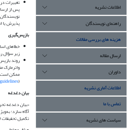
تغییرات در 
اطلاعات نشریه
پس از ارسال
نویسندگان و
پذیرش یا ان
راهنمای نویسندگان
بازپس‌گیری
هزینه های بررسی مقالات
خطاهای اساس
زیر سؤال رو
ارسال مقاله
روند بازپس‌
واترمارک مق
داوران
ممکن است به
guidelines
(
اطلاعات آماری نشریه
بیان دغدغه
تماس با ما
آگاه سازد؛ به‌وی
تکمیل تحقیقات (
سیاست های نشریه