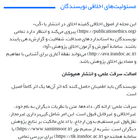
مسئولیت‌های اخلاقی نویسندگان
این مجله از اصول اخلاقی کمیته اخلاق در انتشار یا «کُپ»
(https://publicationethics.org) پیروی می‌کند و انتظار دارد تمامی
نویسندگان به استانداردهای صداقت، شفافیت و گزارش‌دهی پایبند
باشند. سامانة آموزش و آزمون اخلاق پژوهش «آوا»
(http://ava.irandoc.ac.ir) می‌تواند نقطة آغازی برای آشنایی با مفاهیم
و مصادیق اخلاق پژوهش باشد.
اصالت، سرقت علمی، و انتشار همپوشان
نویسندگان باید اطمینان حاصل کنند که اثر آن‌ها یک اثر کاملاً اصیل
است.
سرقت علمی: ارائه کار، داده‌ها، متن یا نظریات دیگران به نام خود،
غیراخلاقی و غیرقابل قبول است. این امر شامل کپی‌برداری غیرمجاز،
نقل‌قول غیرمستقیم بدون ارجاع، یا ادعای مالکیت بر نتایج پژوهش
دیگران است. نشریه از سمیم نور (https://www.samimnoor.ir) یا
سامانة همانندجو (https://tik.irandoc.ac.ir) برای بررسی تمامی