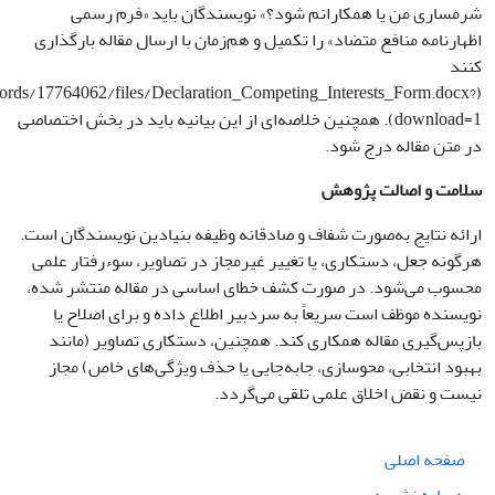
شرمساری من یا همکارانم شود؟» نویسندگان باید «فرم رسمی
اظهارنامه منافع متضاد» را تکمیل و هم‌زمان با ارسال مقاله بارگذاری
کنند
ecords/17764062/files/Declaration_Competing_Interests_Form.docx?
download=1). همچنین خلاصه‌ای از این بیانیه باید در بخش اختصاصی
در متن مقاله درج شود.
سلامت و اصالت پژوهش
ارائه نتایج به‌صورت شفاف و صادقانه وظیفه بنیادین نویسندگان است.
هرگونه جعل، دستکاری، یا تغییر غیرمجاز در تصاویر، سوء‌رفتار علمی
محسوب می‌شود. در صورت کشف خطای اساسی در مقاله منتشر شده،
نویسنده موظف است سریعاً به سردبیر اطلاع داده و برای اصلاح یا
بازپس‌گیری مقاله همکاری کند. همچنین، دستکاری تصاویر (مانند
بهبود انتخابی، محوسازی، جابه‌جایی یا حذف ویژگی‌های خاص) مجاز
نیست و نقض اخلاق علمی تلقی می‌گردد.
صفحه اصلی