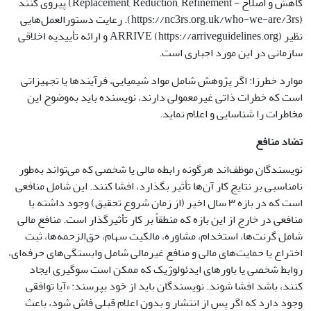
کاهش و اصلاح - Replacement, Reduction, Refinement) پیروی کنند
(https://nc3rs.org.uk/who-we-are/3rs). رعایت دستورالعمل‌هایی
نظیر ARRIVE (https://arriveguidelines.org) و ارائه تأییدیه اخلاقی
سازمانی در این مورد اجباری است.
موارد خطرزا: اگر پژوهش شامل مواد شیمیایی، فرآیندها یا تجهیزاتی
است که خطرات ذاتی غیرمعمولی دارند، نویسنده باید به‌وضوح این
مخاطرات را شناسایی و اعلام نماید.
تضاد منافع
نویسندگان موظف‌اند هرگونه رابطه مالی یا شخصی که می‌تواند به‌طور
نامناسبی بر نتایج کار آن‌ها تأثیر بگذارد، افشا کنند. این شامل منافعی
است که در بازه ۳ سال اخیر (از زمان شروع تحقیق) وجود داشته یا
منافعی در خارج از این بازه که منطقاً بر کار تأثیرگذار است. منافع مالی
شامل گرنت‌ها، استخدام، مشاوره، مالکیت سهام، حق‌الزحمه‌ها، ثبت
اختراع یا حمایت‌های مالی و منافع غیرمالی شامل وابستگی‌های حرفه‌ای،
روابط شخصی یا باورهای ایدئولوژیک که ممکن است سوگیری ایجاد
کنند، باشد افشا شوند. نویسندگان باید از خود بپرسند: «آیا توافقی
وجود دارد که اگر پس از انتشار و بدون اعلام قبلی فاش شود، باعث