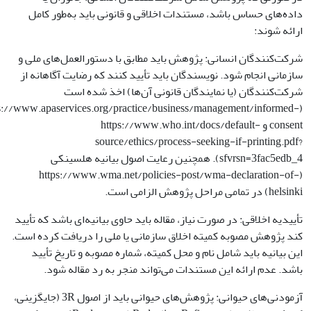
داده‌های حساس باشد، مستندات اخلاقی و قانونی باید به‌طور کامل
ارائه شوند:
شرکت‌کنندگان انسانی: پژوهش باید مطابق با دستورالعمل‌های ملی و
سازمانی انجام شود. نویسندگان باید تأیید کنند که رضایت آگاهانه از
شرکت‌کنندگان (یا نمایندگان قانونی آن‌ها) اخذ شده است
ps://www.apaservices.org/practice/business/management/informed-
consent و https://www.who.int/docs/default-
source/ethics/process-seeking-if-printing.pdf?
sfvrsn=3fac5edb_4). همچنین رعایت اصول بیانیه هلسینکی
(https://www.wma.net/policies-post/wma-declaration-of-
helsinki) در تمامی مراحل پژوهش الزامی است.
تأییدیه اخلاقی: در صورت نیاز، مقاله باید حاوی بیانیه‌ای باشد که تأیید
کند پژوهش مصوبه کمیته اخلاق سازمانی یا ملی را دریافت کرده است.
این بیانیه باید شامل نام و محل کمیته، شماره مصوبه و تاریخ تأیید
باشد. عدم ارائه این مستندات می‌تواند منجر به رد مقاله شود.
آزمودنی‌های حیوانی: پژوهش‌های حیوانی باید از اصول 3R (جایگزینی،