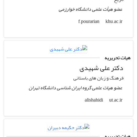
عضو هیأت علمی دانشگاه خوارزمی
khu.ac.ir
f.pourarian
هیات تحریریه
دکتر علی شهیدی
فرهنگ و زبان های باستانی
عضو هیات علمی گروه ایران شناسی دانشگاه تهران
ut.ac.ir
alishahidi
هیات تحریریه