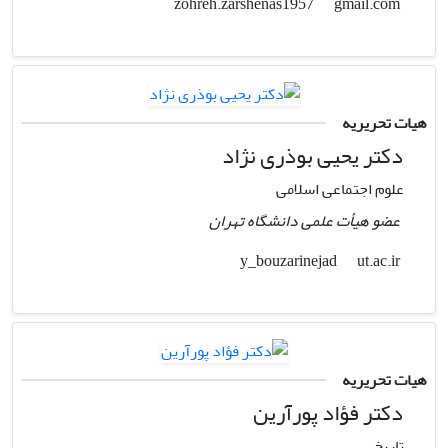
gmail.com
zohreh.zarshenas1957
هیات تحریریه
دکتر یحیی بوذری نژاد
علوم اجتماعی اسلامی
عضو هیأت علمی دانشگاه تهران
ut.ac.ir
y_bouzarinejad
هیات تحریریه
دکتر فؤاد پورآرین
تاریخ