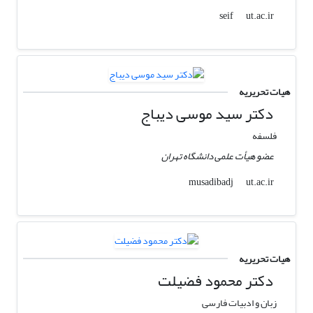
ut.ac.ir
seif
هیات تحریریه
دکتر سید موسی دیباج
فلسفه
عضو هیأت علمی دانشگاه تهران
ut.ac.ir
musadibadj
هیات تحریریه
دکتر محمود فضیلت
زبان و ادبیات فارسی