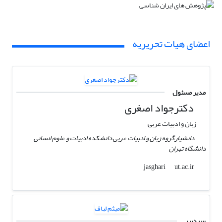
اعضای هیات تحریریه
مدیر مسئول
دکترجواد اصغری
زبان و ادبیات عربی
دانشیارگروه زبان و ادبیات عربی دانشکده ادبیات و علوم انسانی
دانشگاه تهران
ut.ac.ir
jasghari
سردبیر