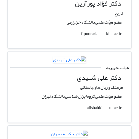
دکتر فؤاد پورآرین
تاریخ
عضو هیأت علمی دانشگاه خوارزمی
khu.ac.ir
f.pourarian
هیات تحریریه
دکتر علی شهیدی
فرهنگ و زبان های باستانی
عضو هیات علمی گروه ایران شناسی دانشگاه تهران
ut.ac.ir
alishahidi