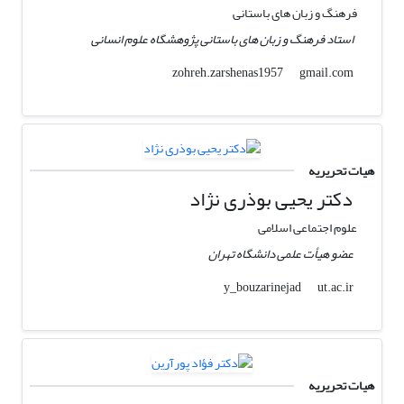
فرهنگ و زبان های باستانی
استاد فرهنگ و زبان های باستانی پژوهشگاه علوم انسانی
gmail.com
zohreh.zarshenas1957
هیات تحریریه
دکتر یحیی بوذری نژاد
علوم اجتماعی اسلامی
عضو هیأت علمی دانشگاه تهران
ut.ac.ir
y_bouzarinejad
هیات تحریریه