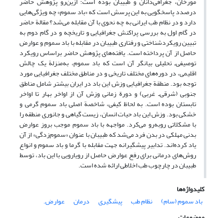
مورخان، جغرافی‌دانان و طبیبان بوده است؛ ازین‌رو پژوهش حاضر
در‌صدد پاسخگویی به این پرسش است که «باد سموم» چه ویژگی‌هایی
دارد و در نظام طب ایرانی به چه نحوی با آن مقابله می‌شد؟ مقالة حاضر
در گام اول به بررسی پراکنش جغرافیایی و تاریخچه و در گام دوم به
تبیین رویکرد‌شناختی و رفتاری طبیبان در مقابله با باد سموم و عوارض
حاصل از آن پرداخته است. یافته‌های پژوهش حاضر بر‌اساس رویکرد
توصیفی‌ـ تحلیلی بیانگر آن است که باد سموم، به‌منزلة یک چالش
اقلیمی، در دوره‌های مختلف تاریخی و در مناطق مختلف جغرافیایی مورد
توجه بود. منطقة جغرافیایی وزش این باد در ایران بیشتر شامل مناطق
جنوبی (شرقی‌ـ غربی) و دورة زمانی وزش آن از اواخر بهار تا اواخر
تابستان بوده است. به لحاظ کیفی، شاخصة اصلی باد سموم گرمی و
خشکی بود. وزش این باد حیات انسان، زیست گیاهی و جانوری منطقه را
با مشکلاتی روبه‌رو می‌کرد. مواجهه با باد سموم موجب بروز عوارض
بدنی مهلکی در بدن فرد می‌شد که طبیبان با عنوان «سموم‌زدگی» از آن
یاد کرده‌اند. تدابیر پیشگیرانه جهت مقابله با گرما و باد سموم و انواع
روش‌های درمانی برای رفع عوارض حاصل از رویارویی با این باد، توسط
طبیبان در چارچوب طب اخلاطی ارائه شده است.
کلیدواژه‌ها
باد سموم (سام)
‏نظام طب
‏پیشگیری
درمان
‏عوارض.‏
موضوعات