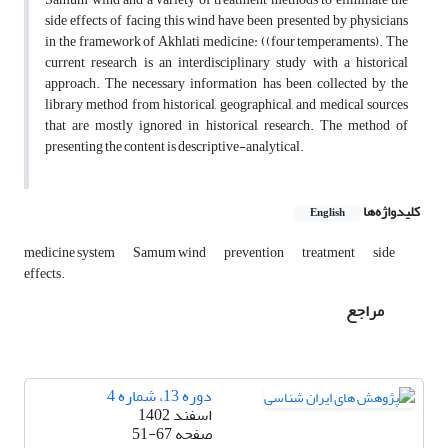
side effects of facing this wind have been presented by physicians
in the framework of Akhlati medicine: ((four temperaments). The
current research is an interdisciplinary study with a historical
approach. The necessary information has been collected by the
library method from historical, geographical, and medical sources
that are mostly ignored in historical research. The method of
presenting the content is descriptive-analytical.
کلیدواژه‌ها
English
medicine system
‎Samum wind
‎prevention
‎treatment
side
‎effects.‎
مراجع
دوره 13، شماره 4
اسفند 1402
صفحه
51-67