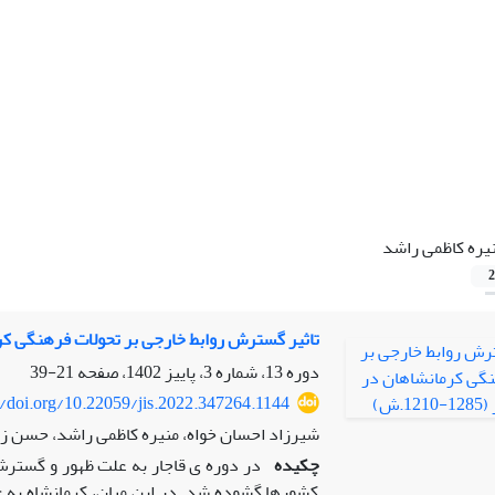
یره کاظمی راشد
2
تاثیر گسترش روابط خارجی بر تحولات فرهنگی کرمانشاهان 
دوره 13، شماره 3، پاییز 1402، صفحه
21-39
//doi.org/10.22059/jis.2022.347264.1144
شیرزاد احسان خواه، منیره کاظمی راشد، حسن ز
چکیده
در دوره ی قاجار به علت ظهور و گسترش
کشورها گشوده شد. در این میان، کرمانشاه به 