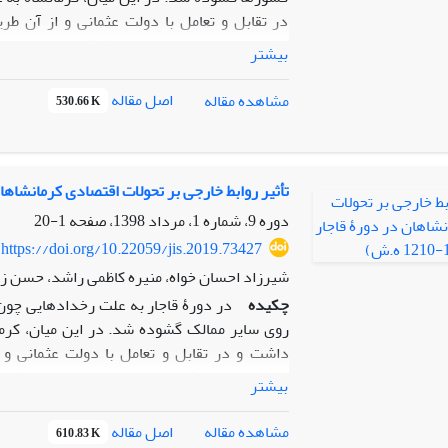
در تقابل و تعامل با دولت عثمانی و از آن طری
کشورهای خارجی (تجار، مستشرقین، مسیونرهای م
بیشتر
واردات کالاهای غربی ( پارچه های انگلیسی، دخا
در این ایالت رواج یابد. ساختار جدید شهری و 
اصل مقاله
مشاهده مقاله
530.66 K
جهانی و... از دیگر پیامدهای فرهنگی این روابط 
تحلیلی – توصیفی و کتابخانه ای انجام شده اس
پیوند با روابط خارجی در یکی از مهم ترین ادوار
کشورهای اروپایی و عثمانی، سبب بروز تحولات
تأثیر روابط خارجی بر تحولات اقتصادی کرمانشاهان در دورۀ ق
آموزشی جدید ، شکل گیری گویش کرمانشاهی و .
دوره 9، شماره 1، مرداد 1398، صفحه
1-20
https://doi.org/10.22059/jis.2019.73427
شیرزاد احسان خواه، منیره کاظمی راشد، حسن ز
چکیده
در دورۀ­ قاجار به علت رخدادهایی چون
روی سایر ممالک گشوده شد. در این میان، کرم
داشت و در تقابل و تعامل با دولت عثمانی و ا
زیرساخت‌های اقتصادی، رونق تجارت، ورود افراد 
بیشتر
از پیامدهای اقتصادی این روابط بود. این پژوهش
توصیفی و کتابخانه‌ای انجام‌شده است. هدف از ا
اصل مقاله
مشاهده مقاله
610.83 K