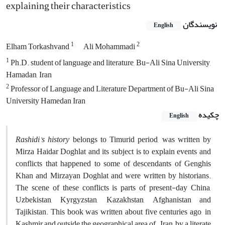
explaining their characteristics
نویسندگان
English
1
2
Elham Torkashvand
Ali Mohammadi
1
Ph.D. student of language and literature, Bu-Ali Sina University,
Hamadan, Iran‎
2
Professor of Language and Literature Department of Bu-Ali Sina
University Hamedan Iran
چکیده
English
Rashidi's history
belongs to Timurid period, was written by
Mirza Haidar Doghlat and its subject is to explain events and
conflicts that happened to some of descendants of Genghis
Khan and Mirzayan Doghlat and were written by historians.
The scene of these conflicts is parts of present-day China,
Uzbekistan, Kyrgyzstan, Kazakhstan, Afghanistan and
Tajikistan. This book was written about five centuries ago, in
Kashmir and outside the geographical area of Iran, by a literate