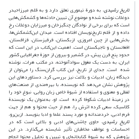
تاریخ رشیدی
، به دورة تیموری تعلق دارد و به قلم میرزاحیدر
دوغلات نوشته‌ شده و موضوع آن تبیین حادثه‌ها و کشمکش‌هایی
است که برای برخی از نوادگان چنگیزخان و میرزایان دوغلات رخ
داده و از قلم تاریخ‌نویسان افتاده است. میدان این‌کشمکش‌ها،
بخش‌هایی از چین امروزی، ازبکستان، قرقیزستان، قزاقستان،
افغانستان و تاجیکستان است. اهمیت این‌کتاب در این است که
حدود پنج قرن پیش، در کشمیر و بیرون از حوزة جغرافیایی کشور
ایران، به دست یک مغول سواد‌آموخته، در مکتب هرات، نوشته
شده ‌ است. جدای از تاریخ، این کتاب گران‌سنگ را می‌توان از
دیدگاه زبان، ادبیات و بلاغت نیز بررسی کرد. دستاوردهای این
پژوهش نشان می‌دهد که نویسنده، با بهره‌مندی از صنعت‌های
لفظی و معنوی و استفاده از شیوة خاص زبان روایی، نبوغ خود را
در زمینة ادبیات شکوفا کرده است. او، به‌عنوان یک نویسندة
کلاسیک، سعی کرده اثرش را، هم از حیث محتوا و هم از جهت
فرم ادبی، خردمندانه و مورد پسند علما و ادبا بنویسد. از‌ین‌رو،
تاریخ رشیدی
، حاوی چاشنی‌های ادبی و بلاغی است که در
احساسات و عواطف مخاطبان تأثیر شایسته می‌گذارد. در این
پژوهش، که به شیوة کتابخانه‌ای و تبیین و تحلیل محتوا انجام