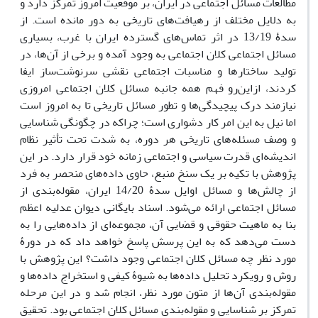
مطالعات مسائل اجتماعی در ایران، بر موقعیت امروز تمرکز دارد و
به دلایل مختلف از رهیافت‌های تاریخی به دور مانده است. از
سدۀ 13/19 در اثر تماس‌های گسترده ایران با غرب، بسیاری
مسائل اجتماعی کلان اجتماعی به وجود آمده و برخی از آن‌ها، در
تولید ساختارها و مناسبات اجتماعی نقشی سرنوشت‌ساز ایفا
کردند، ازاین‌رو فهم همه جانبه مسائل کلان اجتماعی امروزی
نیازمند درک پیچیدگی‌ها و تطور مسائل تاریخی تا به امروز است
اما نیل به این امر کار دشواری است؛ چراکه در چگونگی شناسایی
و وصف مسئله‌های تاریخی هر دوره، به شدت تحت تأثیر نظام
اندیشه‌ای قدرت سیاسی و اجتماعی زمانه خود قرار دارد. در این
پژوهش با تکیه بر یک سنخ منبع، حاوی داده‌های منحصر به فرد
از چالش‌ها و مسائل اوایل سدۀ 14/20 ایران، مقوله‌بندی از
مسائل اجتماعی ارائه می‌شود. اسناد بایگانی دیوان عدلیه اعظم
بنا به ماهیت حقوقی و قضایی آن، مجموعه‌ای از داده‌هایی را به
دست می‌دهد که به این پرسش پاسخ خواهد داد که در دورۀ
مورد نظر چه مسائل کلان اجتماعی وجود داشت؟ این پژوهش با
روش و رویکرد تحلیل داده‌ها به شیوۀ کیفی و استخراج داده‌ها و
مقوله‌بندی آن‌ها از متون مورد نظر، انجام شد و در این مرحله
تمرکز بر شناسایی و مقوله‌بندی مسائل کلان اجتماعی بود. تحقیق