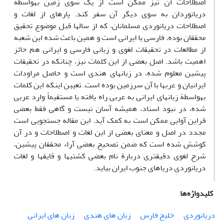
اصطلاحات آن نیز ممکن است از یک سوی زمین به­واسطة
دریانوردان به سوی دیگر آن سفر کند. پاره­ای از لغات و
اصطلاحات دریانوردی مسلمانان، که از سال­ها قبل موضوع تحقیق
محققان بوده، فارسی یا ایرانی است و همین باعث شده این شعبه
از مطالعات در تحقیقات لغوی و زبانی فارسی و ایرانی هم حائز
اهمیت باشد. اصل بعضی از این کلمات نیز، چنانکه در تحقیقات
پیشین معلوم شده، در زبان­های هندی است و حاصل مراودات
ایرانیان و عرب­ها با آن سرزمین بوده است. تعیین اینکه این کلمات
به­واسطة زبان­های ایرانی به عربی راه یافته یا مستقیماً وارد عربی
شده، در نبود اسناد، همیشه آسان نیست و گاهی فقط بعضی
قراین آوایی ممکن است به کمک آید. این مقاله جستجویی است
مجدد در اصل و معنای بعضی از این لغات و اصطلاحات و در آن
کوشش شده است که ضمن تصحیح بعضی آراء محققان پیشین،
شرح لغوی دقیق­تری دربارة نام بعضی کشتی­ها و قایق­ها و لغات
دریانوردیِ دریاهای جنوب ایران بیاید.
کلیدواژه‌ها
دریانوردی
خلیج فارس
زبان های هندی
زبان های ایرانی