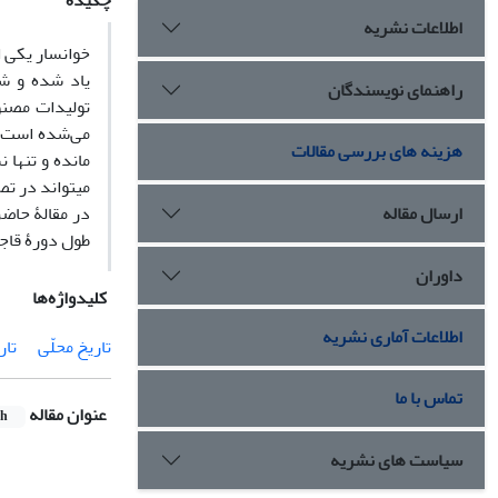
چکیده
اطلاعات نشریه
خوانسار یکی ا
یاد شده و شه
راهنمای نویسندگان
تولیدات مصنو
می‌شده‌ است. 
هزینه های بررسی مقالات
مانده و تنها 
می­تواند در ت
ارسال مقاله
در مقالۀ حاضر
طول دورۀ قاج
داوران
کلیدواژه‌ها
اطلاعات آماری نشریه
تاریخ محلّی
تار
تماس با ما
عنوان مقاله
sh
سیاست های نشریه