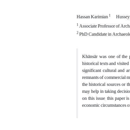
1
Hassan Karimian
Hussey
1
Associate Professor of Arch
2
PhD Candidate in Archaeolo
Khānsār was one of the pr
historical texts and visit
significant cultural and a
remnants of commercial mo
the historical sources or 
may help in taking decisio
on this issue, this paper 
economic circumstances of