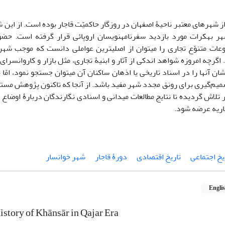
ز شهرهای معتبر ناحیۀ اصفهان در روزگار حاکمیّت قاجار بوده است. از این ش
ر به­کرات مورد بازدید سفرنامه­نویسان اروپائی قرار گرفته است. حض
عات متنوّع تجاری را می­توان از اصلی­ترین عواملی دانست که موجب شه
اگرچه امروزه شواهد اندکی از آثار و ابنیۀ تجاری، مثل بازار و کاروان­سرا
نشان آنها را در اسناد تاریخی یا اذهان ساکنان آن می­توان جستجو نمود، ام
صمیم‌گیری برای رونق مجدد شهر مفید باشد. از آنجا که تاکنون پژوهش مستق
 تلاش گردیده تا نتایج مطالعات میدانی و اسنادی نگارندگان دربارۀ اوضاع
اریه عرضه شود.
یخ اجتماعی
تاریخ اقتصادی
دورۀ قاجار
شهر خوانسار
Engli
story of Khānsār in Qajar Era