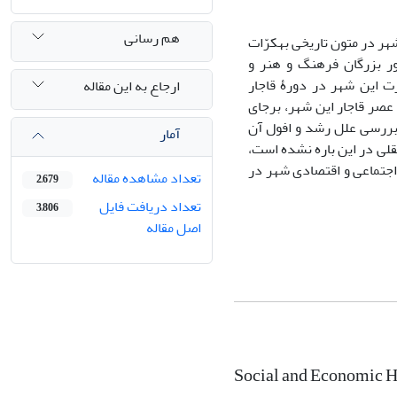
هم رسانی
هر در متون تاریخی به­کرّات
ور بزرگان فرهنگ و هنر و
رت این شهر در دورۀ قاجار
ارجاع به این مقاله
ی عصر قاجار این شهر، برجای
ّا بررسی علل رشد و افول آن
آمار
لی در این باره نشده ‌است،
 اجتماعی و اقتصادی شهر در
تعداد مشاهده مقاله
2,679
تعداد دریافت فایل
3,806
اصل مقاله
Social and Economic Hi