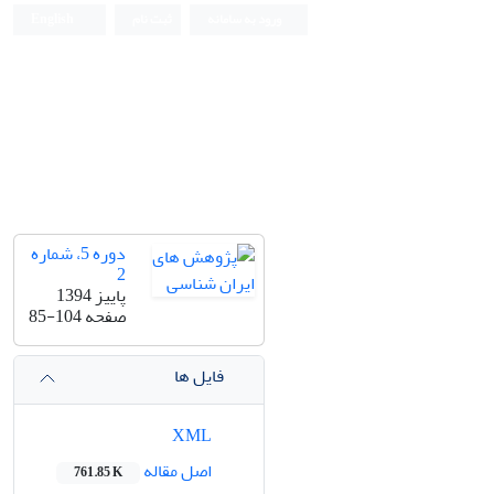
ورود به سامانه
ثبت نام
English
دوره 5، شماره
2
پاییز 1394
صفحه
85-104
فایل ها
XML
اصل مقاله
761.85 K