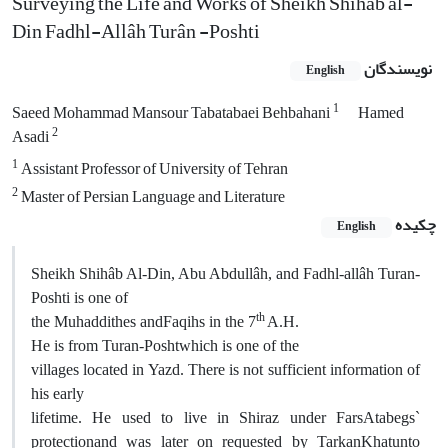
Surveying the Life and Works of Sheikh Shihâb al-
Din Fadhl-Allâh Turân -Poshti
نویسندگان
English
1
Saeed Mohammad Mansour Tabatabaei Behbahani
Hamed
2
Asadi
1
Assistant Professor of University of Tehran
2
Master of Persian Language and Literature
چکیده
English
Sheikh Shih
â
b Al-Din, Abu Abdull
â
h, and Fadhl-all
â
h Turan-
Poshti is one of
th
the Muhaddithes and
Faqihs in the 7
A.H.
He is from Turan-Posht
which is one of the
villages located in Yazd. There is not sufficient information of
his early
lifetime. He used to live in Shiraz under Fars
Atabegs`
protection
and was later on requested by Tarkan
Khatun
to