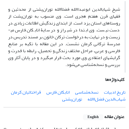
شیخ شهاب­الدین ابوعبداالله فضل­االله توران‌پشتی از محدثین و
فقهای قرن هفتم هجری است. وی منسوب به توران‌پشت از
روستاهای استان یزد است. از ابتدای زندگیش اطلاعات زیادی در
دست نیست. وی ابتدا در شیراز و در سایۀ اتابکان فارس می­
زیست و در نهایت به درخواست ترکان خاتون بر مسند تدریس در
مدرسۀ ترکانی کرمان نشست. در این مقاله با تکیه بر منابع
فارسی و عربی، مراحل مختلف زندگی و تحصیل، رابطه با قدرت و
گرایش­های اعتقادی وی مورد بحث قرار می­گیرد و در پایان آثار وی
بررسی و نسخه‌شناسی می‌شود.
کلیدواژه‌ها
تاریخ ادبیات
نسخه‌شناسی
اتابکان فارس
قراختائیان کرمان
شهاب‌الدین فضل‌االله
توران‌پشتی
عنوان مقاله
English