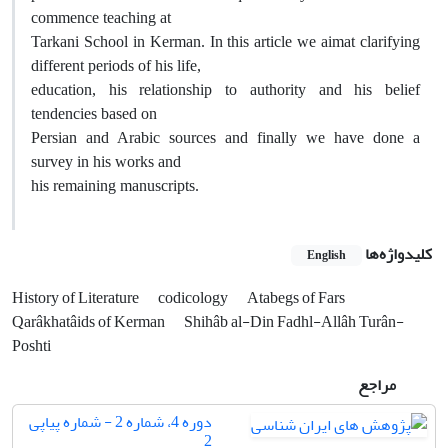
commence teaching at
Tarkani School in Kerman. In this article we aim
at clarifying
different periods of his life,
education, his relationship to authority and his belief
tendencies based on
Persian and Arabic sources and finally we have done a
survey in his works and
his remaining manuscripts.
کلیدواژه‌ها
English
History of Literature
codicology
Atabegs of Fars
Qarâkhatâids of Kerman
Shihâb al-Din Fadhl-Allâh Turân-
Poshti
مراجع
دوره 4، شماره 2 - شماره پیاپی
2