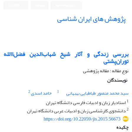
ورود به سامانه
ثبت نام
English
پژوهش های ایران شناسی
بررسی زندگی و آثار شیخ شهاب‌الدین فضل‌االله
توران‌پشتی
نوع مقاله : مقاله پژوهشی
نویسندگان
2
1
سید محمد منصور طباطبایی بهبهانی
حامد اسدی
1
استادیار زبان و ادبیات فارسی دانشگاه تهران
2
دانشجوی کارشناسی زبان و ادبیات عربی دانشگاه تهران
https://doi.org/10.22059/jis.2015.56673
چکیده