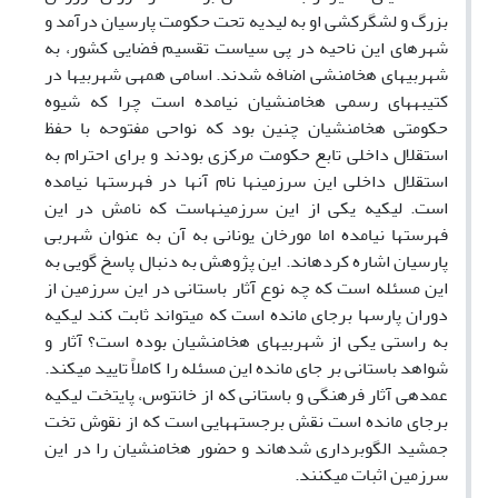
بزرگ و لشگرکشی او به لیدیه تحت حکومت پارسیان درآمد و
شهرهای این ناحیه در پی سیاست تقسیم فضایی کشور، به
شهربی­های هخامنشی اضافه شدند. اسامی همه­ی شهربی­ها در
کتیبه­های رسمی هخامنشیان نیامده است چرا که شیوه
حکومتی هخامنشیان چنین بود که نواحی مفتوحه با حفظ
استقلال داخلی تابع حکومت مرکزی بودند و برای احترام به
استقلال داخلی این سرزمین­ها نام آن­ها در فهرست­ها نیامده
است. لیکیه یکی از این سرزمین­هاست که نامش در این
فهرست­ها نیامده اما مورخان یونانی به آن به عنوان شهربی
پارسیان اشاره کرده­اند. این پژوهش به دنبال پاسخ گویی به
این مسئله است که چه نوع آثار باستانی در این سرزمین­ از
دوران پارس­ها برجای مانده است که می­تواند ثابت کند لیکیه
به راستی یکی از شهربی­های هخامنشیان بوده است؟ آثار و
شواهد باستانی بر جای مانده این مسئله را کاملاً تایید می­کند.
عمده­ی آثار فرهنگی و باستانی که از خانتوس، پایتخت لیکیه
برجای مانده است نقش برجسته­­هایی است که از نقوش تخت
جمشید الگوبرداری شده­اند و حضور هخامنشیان را در این
سرزمین اثبات می­کنند.