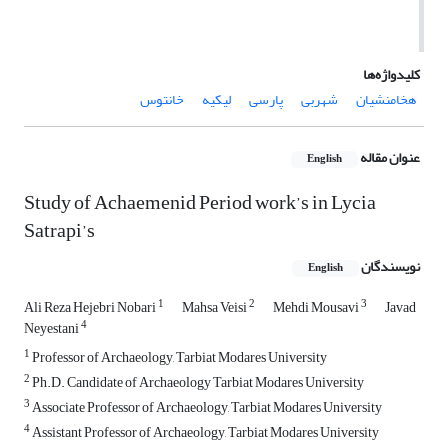
کلیدواژه‌ها
هخامنشیان
شهربی
پارسی
لیکیه
خانتوس
عنوان مقاله
English
Study of Achaemenid Period work’s in Lycia
Satrapi’s
نویسندگان
English
1
2
3
Ali Reza Hejebri Nobari
Mahsa Veisi
Mehdi Mousavi
Javad
4
Neyestani
1
Professor of Archaeology, Tarbiat Modares University
2
Ph.D. Candidate of Archaeology Tarbiat Modares University
3
Associate Professor of Archaeology, Tarbiat Modares University
4
Assistant Professor of Archaeology, Tarbiat Modares University