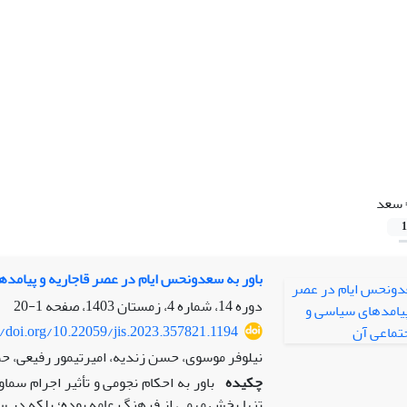
سعد
1
باور به سعدونحس ایام در عصر قاجاریه و پیامده
دوره 14، شماره 4، زمستان 1403، صفحه
1-20
//doi.org/10.22059/jis.2023.357821.1194
نیلوفر موسوی، حسن زندیه، امیرتیمور رفیعی، 
چکیده
باور به احکام نجومی و تأثیر اجرام سما
تنها بخش مهمی از فرهنگ عامه بوده؛ بلکه در 