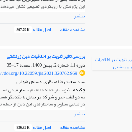
این پژوهش با رویکردی تطبیقی نشان می‌دهد که 
مفهومی و سپس تقابلی کیهان‌شناختی انجامیده 
بیشتر
اندازه حضور دارند و این تعامل چگونه به تقا
مانوی (کفالایا، سرودها)، متون پهلوی (بندهش، ا
اصل مقاله
مشاهده مقاله
807.79 K
مانویان مفهوم «زروان» را به‌عنوان خدای زمان 
زروان جایگاهی والا و آغازین دارد، اما در مانو
نگرش، بیانگر تقابل کیهان‌شناختی دو آیین است:
در حالی که زروانیسم می‌کوشد منشأ شر را در در
بررسی تاثیر ثنویت بر اخلاقیات دین زرتشتی
اسطوره‌های زروانی، دشمنی تازه برای خدای نور آ
دوره 11، شماره 2، بهمن 1400، صفحه
17-35
پژوهش در فهم تعاملات ادیان ایرانی پیش از اسلا
://doi.org/10.22059/jis.2021.320762.969
سید سعید رضا منتظری، مسلم رضوانی
چکیده
ثنویت از جمله مفاهیم بسیار مهمی است 
به دو قطب خیر و شر که در تقابل با یکدیگر هس
در تمامی سطوح و ساختار‌های این دین از جمله ن
با اتخاذ دو رویکرد متن محور و رویکرد منطقی 
بیشتر
رویکرد متن محور به بررسی هم پوشانی‌ها و هم 
است. با اتخاذ این رویکرد می‌توان ملاحظه کرد
اصل مقاله
مشاهده مقاله
836.85 K