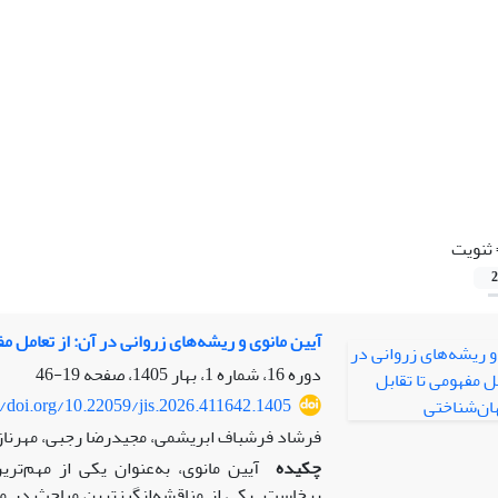
ثنویت
2
آیین مانوی و ریشه‌های زروانی در آن: از تعامل م
دوره 16، شماره 1، بهار 1405، صفحه
19-46
//doi.org/10.22059/jis.2026.411642.1405
فرشاد فرشباف ابریشمی، مجیدرضا رجبی، مهرناز
چکیده
آیین مانوی، به‌عنوان یکی از مهم‌ت
برخاست. یکی از مناقشه‌انگیزترین مباحث در ما