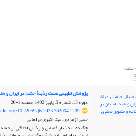
خشم
1
پژوهش تطبیقی صفت رذیلۀ خشم در ایران و هند ب
دوره 13، شماره 3، پاییز 1402، صفحه
1-20
//doi.org/10.22059/jis.2023.362004.1209
حمیرا زمردی، مینا اکبرى فراهانی
چکیده
بحث از فضایل و رذایل اخلاقی از جمله 
است. براساس اندیشۀ دوگانه‌باوری صفات رذیله