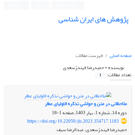
ورود به سامانه
ثبت نام
English
پژوهش های ایران شناسی
صفحه اصلی
فهرست مقالات
نویسنده =
حمیدرضا فهندژسعدی
تعداد مقالات:
1
ملاحظاتی در متن و حواشیِ تذکره الاولیای عطار
دوره 14، شماره 1، بهار 1403، صفحه
1-18
https://doi.org/10.22059/jis.2023.354717.1183
حمیدرضا فهندژسعدی، عبدالرضا سیف