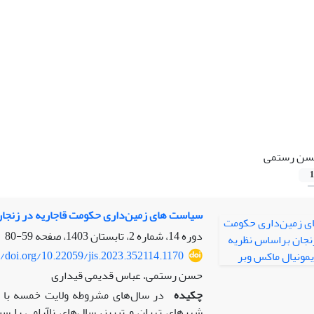
سن رستمی
1
سیاست های زمین‌داری حکومت قاجاریه در زنجان
دوره 14، شماره 2، تابستان 1403، صفحه
59-80
//doi.org/10.22059/jis.2023.352114.1170
حسن رستمی، عباس قدیمی قیداری
چکیده
در سال‌های مشروطه ولایت خمسه با مر
شهرهای تهران و تبریز، سال‌های ناآرامی را س