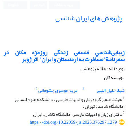
ورود به سامانه
ثبت نام
English
پژوهش های ایران شناسی
زیبایی‌شناسیِ فلسفی زندگی روزمرّه مکان در
سفرنامة"مسافرت به ارمنستان و ایران" اثر ژوبر
نوع مقاله : مقاله پژوهشی
نویسندگان
2
1
شهلا خلیل اللهی
مریم موسوی جشوقانی
1
هیئت علمی گروه زبان و ادبیات فارسی ، دانشکده علوم انسانی
،دانشگاه شاهد ، تهران ،
2
دکترای زبان و ادبیات فارسی، دانشگاه کاشان، ایران
https://doi.org/10.22059/jis.2025.376297.1279