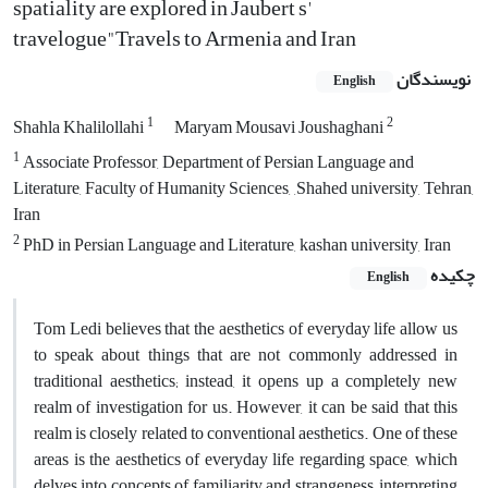
spatiality are explored in Jaubert s'
travelogue"Travels to Armenia and Iran
نویسندگان
English
1
2
Shahla Khalilollahi
Maryam Mousavi Joushaghani
1
Associate Professor, Department of Persian Language and
Literature, Faculty of Humanity Sciences, ,Shahed university, Tehran,
Iran
2
PhD in Persian Language and Literature, kashan university, Iran
چکیده
English
Tom Ledi believes that the aesthetics of everyday life allow us
to speak about things that are not commonly addressed in
traditional aesthetics; instead, it opens up a completely new
realm of investigation for us. However, it can be said that this
realm is closely related to conventional aesthetics. One of these
areas is the aesthetics of everyday life regarding space, which
delves into concepts of familiarity and strangeness, interpreting