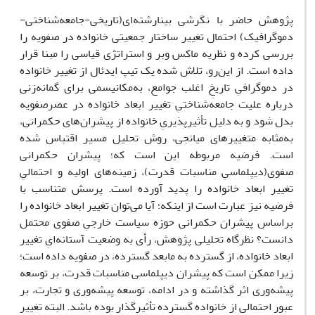
پژوهش حاضر با نگرشی بینارشته‌ای(تاریخی-جامعه‌شناختی-
دموگرافیک) احتمال تغییر ساختار جمعیتی خانواده در صفویه را
بررسی کرده و نظریه ماکس وبر و استراتژی قیاسی را مبنا قرار
داده‌ است. از این‌رو، تلاش شده یک تیپ ایدئال از تغییر خانواده
در دموگرافیِ تاریخِ اغلب جوامع، به‌مکانیسمی برای گمانه‌زنی
درباره علیت جامعه‌شناختیِ تغییر ابعاد خانواده در عصرصفویه
بدل شود و به دلیل تأثیرپذیریِ خانواده از پیشران‌های‌ حکمرانی،
به‌مثابه متغییرهای میانجی، روش تحلیل مسیر اقتباس شده
است. فرضیه مربوطه این است که؛ پیشران‌ حکمرانی
صفوی(دیپلماسیِ مناسبات قدرت)، زمینه‌های اولیه و احتمالیِ
تغییر ابعاد خانواده را پدید آورده است. پرسش متناسب با
فرضیه نیز عبارت است از اینکه؛ آیا می‌توان تغییر ابعاد خانواده را
براساس پیشران‌ حکمرانی حوزه سیاست خارجیِ صفوی محتمل
دانست؟ نظرگاه تحلیلی پژوهش، رأی به وضعیت آستانه‌ایِ تغییر
ابعاد خانواده، از گسترده به مابعد گسترده، در صفویه داده است؛
زیرا ممکن است که پیشران‌ دیپلماسی مناسبات قدرت، بر توسعه
پیشه‌وری اثر گذاشته و در ادامه، توسعه پیشه‌وری و تجارت، بر
عبور احتمالی از خانواده گسترده تأثیرگذار بوده باشد. البته تغییر