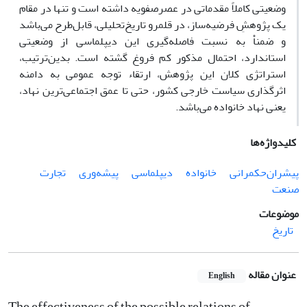
وضعیتی کاملاً مقدماتی در عصرصفویه داشته است‌ و تنها در مقام
یک پژوهشِ فرضیه‌ساز، در قلمرو تاریخ‌تحلیلی، قابل‌طرح می‌باشد
و ضمناْ به نسبت فاصله‌گیری این دیپلماسی از وضعیتی
استاندارد، احتمال مذکور کم فروغ گشته است. بدین‌ترتیب،
استراتژی کلان این پژوهش، ارتقاء توجه عمومی به دامنه
اثرگذاری سیاست خارجی کشور، حتی تا عمق اجتماعی‌ترین نهاد،
یعنی نهاد خانواده می‌باشد.
کلیدواژه‌ها
پیشران‌حکمرانی
خانواده
دیپلماسی
پیشه‌وری
تجارت
صنعت
موضوعات
تاریخ
عنوان مقاله
English
The effectiveness of the possible relations of