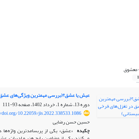
معشوق
1
عیش یا عشق؟(بررسی مهمترین ویژگی‌های عشق 
دوره 13، شماره 1، خرداد 1402، صفحه
93-111
//doi.org/10.22059/jis.2022.338533.1086
حسین حسن رضایی
چکیده
«عشق» یکی از پربسامدترین واژه‌ها در
می‌‌کنند، یکی از مضامین رایج هنر و ادبیات، عشق