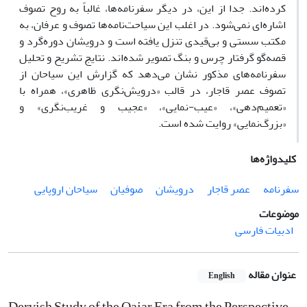
کرده‌اند. جدا از این، در دیگر سفرنامه‌ها، غالباً به روح تصوف
اشاره‌ای نمی‌شود. در اغلب این سیاحت‌نامه‌‌ها تصوف و عرفان، به
مکتب سستی و بی‌قیدی تنزل یافته است و درویشان دوره‌‌گرد و
قصه‌گو گرفتار چرس و بنگ تصویر شده‌اند. نتایج تشریح و تحلیل
سفرنامه‌های مذکور نشان می‌دهد که گزارش این سیاحان از
تصوف عصر قاجار، در قالب «درویش‌نگری ظاهری»، همراه با
«تعمیم‌دهی»، «عیب-نمایی»، «عجیب و غریب‌نگری» و
«بزرگ‌نمایی» روایت شده است.
کلیدواژه‌ها
سفرنامه
عصر قاجار
درویشان
صوفیان
سیاحان اروپایی
موضوعات
ادبیات فارسی
عنوان مقاله
English
Dervish Study of the Qajar Era from the Perspective