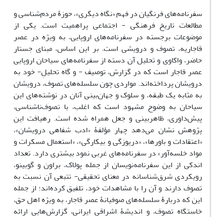
سفرنامه‌های فرنگیان در فهم «نگاه دیگری»، حوزۀ مردم‌شناسی و
مطالعات تاریخ فرهنگی - اجتماعی پراهمیت است. یکی از
موضوعات برجسته در سفرنامه‌های اروپایی، به ویژه در عصر
قاجاریه، تصوف و درویشی است. بر این اساس، مبنای جستار
حاضر، واکاوی و تحلیل آن دسته از سفرنامه‌های سیاحان اروپایی
عصر قاجار است که در گزارش، توصیف - و گاه تحلیلِ- خود به
درویشان پرداخته‌اند. مواردی چون سلسله‌های تصوف، درویشان
به مثابه یک طبقه، و سلوک و جهان‌بینی آنان در نوشته‌های این
سیاحان به وضوح مشهود است که اغلب، با تصوف‌ناشناسی،
پیش‌داوری، ظاهربینی و جعل همراه شده است. رهیافت این
پژوهش نشان می‌دهد چهار مؤلفۀ «ادب شفاهی درویشان»،
«اعتقادات و باورها»، «دریوزگی و بیکارگی»، «استعمال مسکرات و
مواد خلسه‌آور» در سفرنامه‌های غربی نمود بیشتری دارد. تعداد
اندکی از این سفرنامه‌نویسان از جمله پولاک، براون و گوبینو،
رویکردی شرق‌شناسانه در معنای تحقیقی- تتبعی آن نسبت به
تصوف دارند و آن را با مشاهدات خود، تلفیق کرده‌اند؛ از جمله
این که دربارۀ سلسله‌های صوفیانۀ عصر قاجار، به ویژه اهل حق،
خاستگاه تصوف، و اندیشۀ اشراقی ایرانی، گزارش‌هایی ارائه