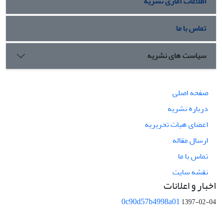
اطلاعات آماری نشریه
تماس با ما
سیاست های نشریه
صفحه اصلی
درباره نشریه
اعضای هیات تحریریه
ارسال مقاله
تماس با ما
نقشه سایت
اخبار و اعلانات
0c90d57b4998a01
1397-02-04