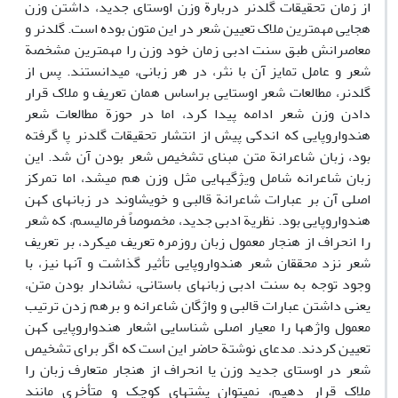
از زمان تحقیقات گلدنر دربارة وزن اوستای جدید، داشتن وزن
هجایی مهم­ترین ملاک تعیین شعر در این متون بوده است. گلدنر و
معاصرانش طبق سنت ادبی زمان خود وزن را مهم­ترین مشخصة
شعر و عامل تمایز آن با نثر، در هر زبانی، می­دانستند. پس از
گلدنر، مطالعات شعر اوستایی براساس همان تعریف و ملاک قرار
دادن وزن شعر ادامه پیدا کرد، اما در حوزة مطالعات شعر
هندواروپایی که اندکی پیش از انتشار تحقیقات گلدنر پا گرفته
بود، زبان شاعرانة متن مبنای تشخیص شعر بودن آن شد. این
زبان شاعرانه شامل ویژگی­هایی مثل وزن هم می­شد، اما تمرکز
اصلی آن بر عبارات شاعرانة قالبی و خویشاوند در زبان­های کهن
هندواروپایی بود. نظریة ادبی جدید، مخصوصاً فرمالیسم، که شعر
را انحراف از هنجار معمول زبان روزمره تعریف می­کرد، بر تعریف
شعر نزد محققان شعر هندواروپایی تأثیر گذاشت و آن­ها نیز، با
وجود توجه به سنت ادبی زبان­های باستانی، نشان­دار بودن متن،
یعنی داشتن عبارات قالبی و واژگان شاعرانه و برهم زدن ترتیب
معمول واژه­ها را معیار اصلی شناسایی اشعار هندواروپایی کهن
تعیین کردند. مدعای نوشتة حاضر این است که اگر برای تشخیص
شعر در اوستای جدید وزن یا انحراف از هنجار متعارف زبان را
ملاک قرار دهیم، نمی­توان یشت­های کوچک و متأخری مانند