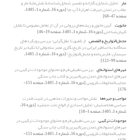
مار
تحلیل شمایل‌نگارانه و تفسیر شمایل‌شناسانۀ نقش‌مایۀ مار و
عقاب در تمدن جیرفت (هزارۀ 3پ.م)
[دوره 16، شماره 1، 1405،
صفحه 47-68]
مانویت
آیین مانوی و ریشه‌های زروانی در آن: از تعامل مفهومی تا تقابل
کیهان‌شناختی
[دوره 16، شماره 1، 1405، صفحه 19-46]
مجمل‌التواریخ و القصص
از تلفیق تا عقل‌گرایی: بررسی رویکردهای
سه‌گانه به اساطیر ایرانی در تاریخ‌نگاری عصر سلجوقی (با تکیه بر تاریخ
سیستان، فارس‌نامه و مجمل‌التواریخ)
[دوره 16، شماره 1، 1405،
صفحه 99-122]
مهرهای استوانه‌ای
بررسی تطبیقی فرم و محتوای موجودات ترکیبی در
مهرهای استوانه‌ای تمدن بین‌النهرین و کتاب چاپ سنگی
عجایب‌المخلوقات قزوینی
[دوره 16، شماره 1، 1405، صفحه 151-
176]
مواجب و جیره‌ها
نقش مواجب و نذورات مذهبی در تثبیت قدرت
سیاسی هخامنشیان: تحلیل اسنادی از الواح تخت جمشید
[دوره 16،
شماره 1، 1405، صفحه 1-18]
موجودات ترکیبی
بررسی تطبیقی فرم و محتوای موجودات ترکیبی در
مهرهای استوانه‌ای تمدن بین‌النهرین و کتاب چاپ سنگی
عجایب‌المخلوقات قزوینی
[دوره 16، شماره 1، 1405، صفحه 151-