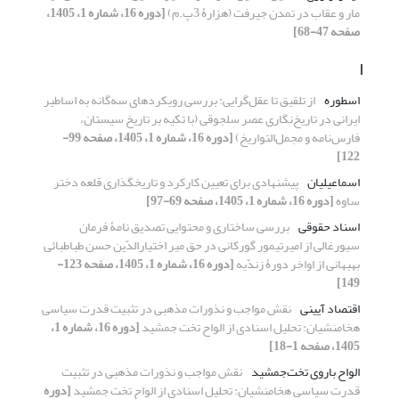
مار و عقاب در تمدن جیرفت (هزارۀ 3پ.م)
[دوره 16، شماره 1، 1405،
صفحه 47-68]
ا
اسطوره
از تلفیق تا عقل‌گرایی: بررسی رویکردهای سه‌گانه به اساطیر
ایرانی در تاریخ‌نگاری عصر سلجوقی (با تکیه بر تاریخ سیستان،
فارس‌نامه و مجمل‌التواریخ)
[دوره 16، شماره 1، 1405، صفحه 99-
122]
اسماعیلیان
پیشنهادی برای تعیین کارکرد و تاریخگذاری قلعه دختر
ساوه
[دوره 16، شماره 1، 1405، صفحه 69-97]
اسناد حقوقی
بررسی ساختاری و محتوایی تصدیق نامۀ فرمان
سیورغالی از امیرتیمور گورکانی در حق میر اختیارالدّین حسن طباطبائی
بهبهانی از اواخر دورۀ زندّیه
[دوره 16، شماره 1، 1405، صفحه 123-
149]
اقتصاد آیینی
نقش مواجب و نذورات مذهبی در تثبیت قدرت سیاسی
هخامنشیان: تحلیل اسنادی از الواح تخت جمشید
[دوره 16، شماره 1،
1405، صفحه 1-18]
الواح باروی تخت‌جمشید
نقش مواجب و نذورات مذهبی در تثبیت
قدرت سیاسی هخامنشیان: تحلیل اسنادی از الواح تخت جمشید
[دوره