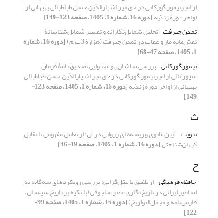
از امیرتیمور گورکانی در حق میر اختیارالدّین حسن طباطبائی بهبهانی از
اواخر دورۀ زندّیه
[دوره 16، شماره 1، 1405، صفحه 123-149]
تمدن جیرفت
تحلیل شمایل‌نگارانه و تفسیر شمایل‌شناسانۀ
نقش‌مایۀ مار و عقاب در تمدن جیرفت (هزارۀ 3پ.م)
[دوره 16، شماره
1، 1405، صفحه 47-68]
تیمور گورکانی
بررسی ساختاری و محتوایی تصدیق نامۀ فرمان
سیورغالی از امیرتیمور گورکانی در حق میر اختیارالدّین حسن طباطبائی
بهبهانی از اواخر دورۀ زندّیه
[دوره 16، شماره 1، 1405، صفحه 123-
149]
ث
ثنویت
آیین مانوی و ریشه‌های زروانی در آن: از تعامل مفهومی تا تقابل
کیهان‌شناختی
[دوره 16، شماره 1، 1405، صفحه 19-46]
ح
حافظة فرهنگی
از تلفیق تا عقل‌گرایی: بررسی رویکردهای سه‌گانه به
اساطیر ایرانی در تاریخ‌نگاری عصر سلجوقی (با تکیه بر تاریخ سیستان،
فارس‌نامه و مجمل‌التواریخ)
[دوره 16، شماره 1، 1405، صفحه 99-
122]