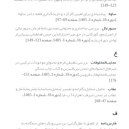
123-149]
ساوه
پیشنهادی برای تعیین کارکرد و تاریخگذاری قلعه دختر ساوه
[دوره 16، شماره 1، 1405، صفحه 69-97]
سیورغال
بررسی ساختاری و محتوایی تصدیق نامۀ فرمان سیورغالی
از امیرتیمور گورکانی در حق میر اختیارالدّین حسن طباطبائی بهبهانی از
اواخر دورۀ زندّیه
[دوره 16، شماره 1، 1405، صفحه 123-149]
ع
عجایب‌المخلوقات
بررسی تطبیقی فرم و محتوای موجودات ترکیبی در
مهرهای استوانه‌ای تمدن بین‌النهرین و کتاب چاپ سنگی
عجایب‌المخلوقات قزوینی
[دوره 16، شماره 1، 1405، صفحه 151-
176]
عقاب
تحلیل شمایل‌نگارانه و تفسیر شمایل‌شناسانۀ نقش‌مایۀ مار و
عقاب در تمدن جیرفت (هزارۀ 3پ.م)
[دوره 16، شماره 1، 1405،
صفحه 47-68]
ف
فارس‌نامه
از تلفیق تا عقل‌گرایی: بررسی رویکردهای سه‌گانه به