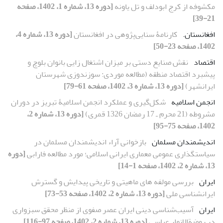
مکشوفه از کرج ابودلف و تل یاونه
[دوره 13، شماره 1، 1402، صفحه
21-39]
افغانستان.‏
کارنامۀ سنایی‌پژوهی در افغانستان
[دوره 13، شماره 4،
1402، صفحه 23-50]
اقتصاد
نقش صنایع‏ دستی بر میزان اشتغال ‏زایی بانوان بلوچ و
پیشبرد اقتصاد منطقه (مطالعه موردی: سوزن‏دوزی شهرستان
ایرانشهر)
[دوره 13، شماره 3، 1402، صفحه 61-79]
انجمن اسلامیه
شکل‌گیری و عملکرد انجمن اسلامیۀ تبریز در دوران
مشروطه (21 محرم ـ 17 رمضان 1326 قمری)
[دوره 13، شماره 2،
1402، صفحه 75-95]
اندیشمندان مسلمان
بازخوانی آراء اندیشمندان مسلمان در
سیاستگذاری عمومی معماری ایرانی اسلامی؛ مورد مطالعه فارابی
[دوره
13، شماره 2، 1402، صفحه 1-14]
ایران
بررسی مولفه ‏های ماهیتی و تاریخی پیدایش و گسترش
ایران‏شناسی ملی
[دوره 13، شماره 2، 1402، صفحه 53-73]
ایران
آسیب‌شناسی دینی ایران عصر صفوی از منظر محقق سبزواری
در روضةالانوار عباسی
[دوره 13، شماره 2، 1402، صفحه 97-116]