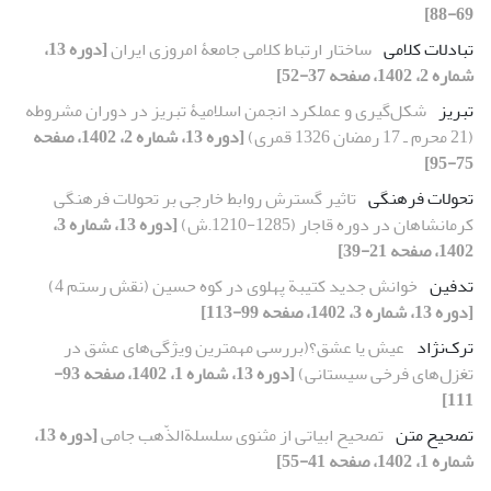
69-88]
تبادلات کلامی
ساختار ارتباط کلامی جامعۀ امروزی ایران
[دوره 13،
شماره 2، 1402، صفحه 37-52]
تبریز
شکل‌گیری و عملکرد انجمن اسلامیۀ تبریز در دوران مشروطه
(21 محرم ـ 17 رمضان 1326 قمری)
[دوره 13، شماره 2، 1402، صفحه
75-95]
تحولات فرهنگی
تاثیر گسترش روابط خارجی بر تحولات فرهنگی
کرمانشاهان در دوره قاجار (1285-1210.ش)
[دوره 13، شماره 3،
1402، صفحه 21-39]
تدفین
خوانش جدید کتیبة پهلوی در کوه حسین (نقش ‌رستم 4)
[دوره 13، شماره 3، 1402، صفحه 99-113]
ترک‌‌نژاد
عیش یا عشق؟(بررسی مهمترین ویژگی‌های عشق در
تغزل‌های فرخی سیستانی)
[دوره 13، شماره 1، 1402، صفحه 93-
111]
تصحیح متن
تصحیح ابیاتی از مثنوی سلسلة‌الذّهب جامی
[دوره 13،
شماره 1، 1402، صفحه 41-55]