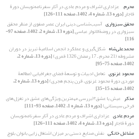
محرم.‏
عزاداری اشراف و مردم عادی در آثار سفرنامه‌نویسان دورۀ
قاجار
[دوره 13، شماره 4، 1402، صفحه 111-126]
محقق سبزواری
آسیب‌شناسی دینی ایران عصر صفوی از منظر محقق
سبزواری در روضةالانوار عباسی
[دوره 13، شماره 2، 1402، صفحه 97-
116]
محمدعلی‌شاه
شکل‌گیری و عملکرد انجمن اسلامیۀ تبریز در دوران
مشروطه (21 محرم ـ 17 رمضان 1326 قمری)
[دوره 13، شماره 2،
1402، صفحه 75-95]
محمود غزنوی
تعامل ادبیات و توسعۀ فضای جغرافیایی (مطالعۀ
موردی دورۀ محمود غزنوی، قرن پنجم هجری)
[دوره 13، شماره 2،
1402، صفحه 15-35]
مذکر
عیش یا عشق؟(بررسی مهمترین ویژگی‌های عشق در تغزل‌های
فرخی سیستانی)
[دوره 13، شماره 1، 1402، صفحه 93-111]
مردم عادی
عزاداری اشراف و مردم عادی در آثار سفرنامه‌نویسان
دورۀ قاجار
[دوره 13، شماره 4، 1402، صفحه 111-126]
مشاغل خانگی
نقش صنایع‏ دستی بر میزان اشتغال ‏زایی بانوان بلوچ