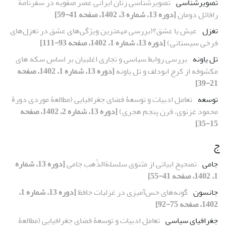
تصویرشناسی
تصویرشناسی زنان ایرانی عصر صفویه در سفرنامة
رافائل دومان
[دوره 13، شماره 3، 1402، صفحه 41-59]
تغزل
عیش یا عشق؟(بررسی مهمترین ویژگی‌های عشق در تغزل‌های
فرخی سیستانی)
[دوره 13، شماره 1، 1402، صفحه 93-111]
تل یاونه
بررسی روابط سیاسی و تجاری اغلبیان بر اساس سکه های
مکشوفه از کرج ابودلف و تل یاونه
[دوره 13، شماره 1، 1402، صفحه
21-39]
توسعه
تعامل ادبیات و توسعۀ فضای جغرافیایی (مطالعۀ موردی دورۀ
محمود غزنوی، قرن پنجم هجری)
[دوره 13، شماره 2، 1402، صفحه
15-35]
ج
جامی
تصحیح ابیاتی از مثنوی سلسلة‌الذّهب جامی
[دوره 13، شماره
1، 1402، صفحه 41-55]
جانسون
گونه‌‌های حس‌‌آمیزی در غزلیات حافظ
[دوره 13، شماره 1،
1402، صفحه 75-92]
جغرافیای سیاسی
تعامل ادبیات و توسعۀ فضای جغرافیایی (مطالعۀ