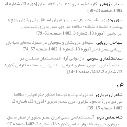
سنایی‌پژوهی
کارنامۀ سنایی‌پژوهی در افغانستان
[دوره 13، شماره 4،
1402، صفحه 23-50]
سوزن‌دوزی
نقش صنایع‏ دستی بر میزان اشتغال ‏زایی بانوان بلوچ و
پیشبرد اقتصاد منطقه (مطالعه موردی: سوزن‏دوزی شهرستان
ایرانشهر)
[دوره 13، شماره 3، 1402، صفحه 61-79]
سیاحان اروپایی
سیمای درویشان و صوفیان در سفرنامه‌های سیاحان
اروپایی عصر قاجار
[دوره 13، شماره 1، 1402، صفحه 57-74]
سیاستگذاری عمومی
بازخوانی آراء اندیشمندان مسلمان در
سیاستگذاری عمومی معماری ایرانی اسلامی؛ مورد مطالعه فارابی
[دوره
13، شماره 2، 1402، صفحه 1-14]
ش
شاعران درباری
تعامل ادبیات و توسعۀ فضای جغرافیایی (مطالعۀ
موردی دورۀ محمود غزنوی، قرن پنجم هجری)
[دوره 13، شماره 2،
1402، صفحه 15-35]
شاه عباس دوم
آسیب‌شناسی دینی ایران عصر صفوی از منظر محقق
سبزواری در روضةالانوار عباسی
[دوره 13، شماره 2، 1402، صفحه 97-