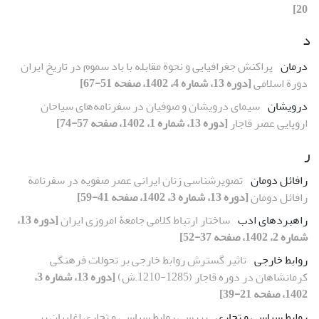
20]
د
درمان
پراکنش جغرافیایی و نحوة مقابله با باد سموم در تاریخ ایران
دورة اسلامی
[دوره 13، شماره 4، 1402، صفحه 51-67]
درویشان
سیمای درویشان و صوفیان در سفرنامه‌های سیاحان
اروپایی عصر قاجار
[دوره 13، شماره 1، 1402، صفحه 57-74]
ر
رافائل دومان
تصویرشناسی زنان ایرانی عصر صفویه در سفرنامة
رافائل دومان
[دوره 13، شماره 3، 1402، صفحه 41-59]
راهبردهای ادب
ساختار ارتباط کلامی جامعۀ امروزی ایران
[دوره 13،
شماره 2، 1402، صفحه 37-52]
روابط خارجی
تاثیر گسترش روابط خارجی بر تحولات فرهنگی
کرمانشاهان در دوره قاجار (1285-1210.ش)
[دوره 13، شماره 3،
1402، صفحه 21-39]
روابط سیاسی و تجاری
بررسی روابط سیاسی و تجاری اغلبیان بر