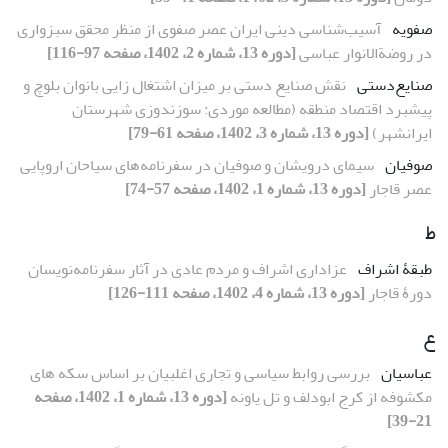
صفویه
آسیب‌شناسی دینی ایران عصر صفوی از منظر محقق سبزواری
در روضةالانوار عباسی
[دوره 13، شماره 2، 1402، صفحه 97-116]
صنایع‌دستی
نقش صنایع‏ دستی بر میزان اشتغال ‏زایی بانوان بلوچ و
پیشبرد اقتصاد منطقه (مطالعه موردی: سوزن‏دوزی شهرستان
ایرانشهر)
[دوره 13، شماره 3، 1402، صفحه 61-79]
صوفیان
سیمای درویشان و صوفیان در سفرنامه‌های سیاحان اروپایی
عصر قاجار
[دوره 13، شماره 1، 1402، صفحه 57-74]
ط
طبقۀ اشراف
عزاداری اشراف و مردم عادی در آثار سفرنامه‌نویسان
دورۀ قاجار
[دوره 13، شماره 4، 1402، صفحه 111-126]
ع
عباسیان
بررسی روابط سیاسی و تجاری اغلبیان بر اساس سکه های
مکشوفه از کرج ابودلف و تل یاونه
[دوره 13، شماره 1، 1402، صفحه
21-39]