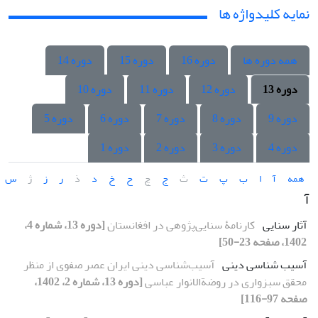
نمایه کلیدواژه ها
همه دوره ها
دوره 16
دوره 15
دوره 14
دوره 13
دوره 12
دوره 11
دوره 10
دوره 9
دوره 8
دوره 7
دوره 6
دوره 5
دوره 4
دوره 3
دوره 2
دوره 1
همه
آ
ا
ب
پ
ت
ث
ج
چ
ح
خ
د
ذ
ر
ز
ژ
س
آ
آثار سنایی
کارنامۀ سنایی‌پژوهی در افغانستان
[دوره 13، شماره 4،
1402، صفحه 23-50]
آسیب شناسی دینی
آسیب‌شناسی دینی ایران عصر صفوی از منظر
محقق سبزواری در روضةالانوار عباسی
[دوره 13، شماره 2، 1402،
صفحه 97-116]