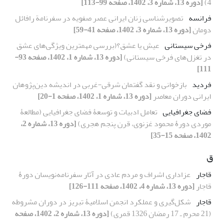
4)
[دوره 13، شماره 3، 1402، صفحه 99-113]
فرانسه
تصویرشناسی زنان ایرانی عصر صفویه در سفرنامة رافائل
دومان
[دوره 13، شماره 3، 1402، صفحه 41-59]
فرخی سیستانی
عیش یا عشق؟(بررسی مهمترین ویژگی‌های عشق
در تغزل‌های فرخی سیستانی)
[دوره 13، شماره 1، 1402، صفحه 93-
111]
فردید
بازخوانی و نقد گفتمان شرقی-غربی در اندیشه دین‌پژوهان
ایرانی دوران معاصر
[دوره 13، شماره 1، 1402، صفحه 1-20]
فضای جغرافیایی
تعامل ادبیات و توسعۀ فضای جغرافیایی (مطالعۀ
موردی دورۀ محمود غزنوی، قرن پنجم هجری)
[دوره 13، شماره 2،
1402، صفحه 15-35]
ق
قاجار
عزاداری اشراف و مردم عادی در آثار سفرنامه‌نویسان دورۀ
قاجار
[دوره 13، شماره 4، 1402، صفحه 111-126]
قاجار
شکل‌گیری و عملکرد انجمن اسلامیۀ تبریز در دوران مشروطه
(21 محرم ـ 17 رمضان 1326 قمری)
[دوره 13، شماره 2، 1402، صفحه