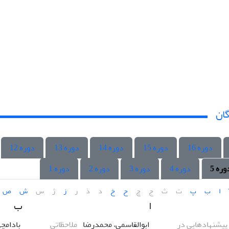
گان
دوره 16
دوره 15
دوره 14
دوره 13
دوره 12
وره 5
دوره 4
دوره 3
دوره 2
دوره 1
ا
ب
پ
ت
ث
ج
چ
ح
خ
د
ذ
ر
ز
ژ
س
ش
ص
ا
ب
پیشنهادهایی در
ابوالقاسمی، محمدرضا
ملاحظاتی
بادامچ