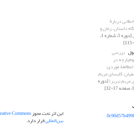
حظاتی دربارۀ
اه داستان، زمان و
ن
[دوره 5، شماره 1،
ول
بررسی
م‌پارچه‌ در
(مطالعۀ موردی:
فهان، کلیسای مریم
 مریم تبریز)
[دوره
این اثر تحت مجوز
0c90d57b499
بین‌المللی
قرار دارد.