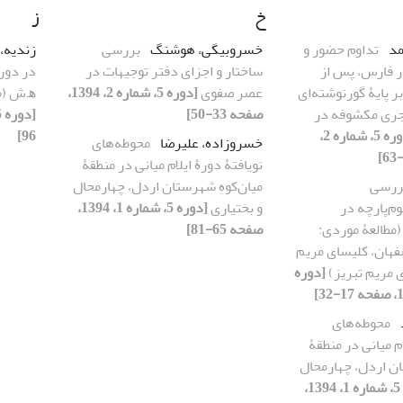
خ
ز
مد
تداوم حضور و
خسروبیگی، هوشنگ
بررسی
زندیه
ر فارس، پس از
ساختار و اجزای دفتر توجیهات در
 پایۀ گورنوشته‌ای
عصر صفوی
[دوره 5، شماره 2، 1394،
ﻫ.ش (م
جری مکشوفه در
صفحه 33-50]
[دوره 5، شماره 2،
96]
خسروزاده، علیرضا
محوطه‌های
نویافتۀ دورۀ ایلام میانی در منطقۀ
ررسی
میان‌کوهِ شهرستان اردل، چهارمحال
م‌پارچه‌ در
و بختیاری
[دوره 5، شماره 1، 1394،
(مطالعۀ موردی:
صفحه 65-81]
فهان، کلیسای مریم
 مریم تبریز)
[دوره
محوطه‌های
ام میانی در منطقۀ
ان اردل، چهارمحال
[دوره 5، شماره 1، 1394،