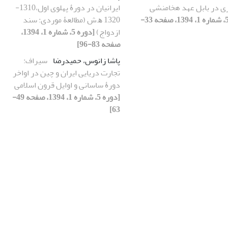
زی در بابل عهد هخامنشی
ایرانیان در دورۀ پهلوی اول،1310-
[دوره 5، شماره 1، 1394، صفحه 33-
1320 ﻫ.ش (مطالعۀ موردی: سند
ازدواج)
[دوره 5، شماره 1، 1394،
صفحه 83-96]
پاشا زانوس، حمیدرضا
سیراف:
تجارت دریایی ایران و چین در اواخر
دورۀ ساسانی و اوایل قرون اسلامی
[دوره 5، شماره 1، 1394، صفحه 49-
63]