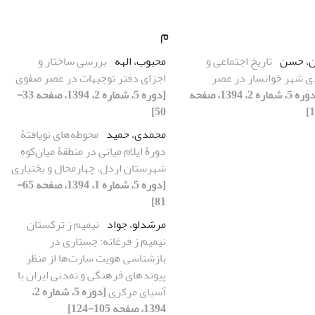
م
ن، حسن
تاریخ اجتماعی و
محبوب، الهه
بررسی ساختار و
ی شهر خوانسار در عصر
اجزای دفتر توجیهات در عصر صفوی
[دوره 5، شماره 2، 1394، صفحه
[دوره 5، شماره 2، 1394، صفحه 33-
50]
محمدی، حمید
محوطه‌های نویافتۀ
دورۀ ایلام میانی در منطقۀ میان‌کوهِ
شهرستان اردل، چهارمحال و بختیاری
[دوره 5، شماره 1، 1394، صفحه 65-
81]
مرشدلو، جواد
نیمیم ز ترکستان
نیمیم ز فرغانه: جستاری در
بازشناسی هویت سارت‌ها از منظر
پیوندهای فرهنگی و تمدنی ایران با
آسیای مرکزی
[دوره 5، شماره 2،
1394، صفحه 105-124]