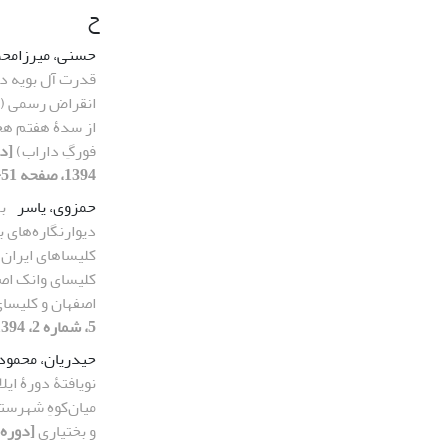
ح
حسنی، میرزامح
قدرت آل بویه د
انقراض رسمی (بر
از سدۀ هفتم ه
فورگِ داراب)
1394، صفحه 51-63]
حمزوی، یاسر
ب
دیوارنگاره‌های بو
کلیساهای ایران 
کلیسای وانک اص
اصفهان و کلیسای
5، شماره 2، 1394، صفحه 17-32]
حیدریان، محمود
نویافتۀ دورۀ ایل
میان‌کوهِ شهرست
و بختیاری