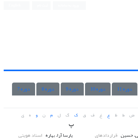
ورود به سامانه
ثبت نام
English
دوره 11
دوره 10
دوره 9
دوره 8
دوره 7
ض
ط
ظ
ع
غ
ف
ق
ک
گ
ل
م
ن
و
ه
ی
پ
ی، حسین
قراردادهای
پارسا آرا، بهاره
اسناد هویتی