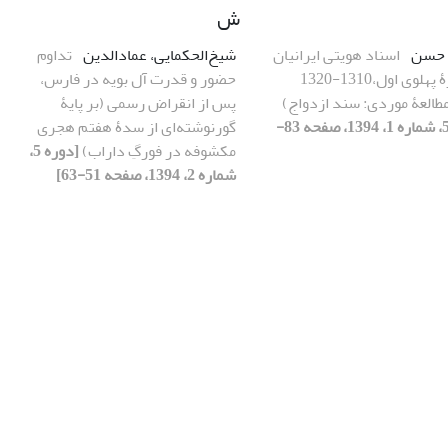
ش
، حسن
اسناد هویتی ایرانیان
شیخ‌الحکمایی، عمادالدین
تداوم
در دورۀ پهلوی اول،1310-1320
حضور و قدرت آل بویه در فارس،
طالعۀ موردی: سند ازدواج)
پس از انقراض رسمی (بر پایۀ
[دوره 5، شماره 1، 1394، صفحه 83-
گورنوشته‌ای از سدۀ هفتم هجری
مکشوفه در فورگِ داراب)
[دوره 5،
شماره 2، 1394، صفحه 51-63]