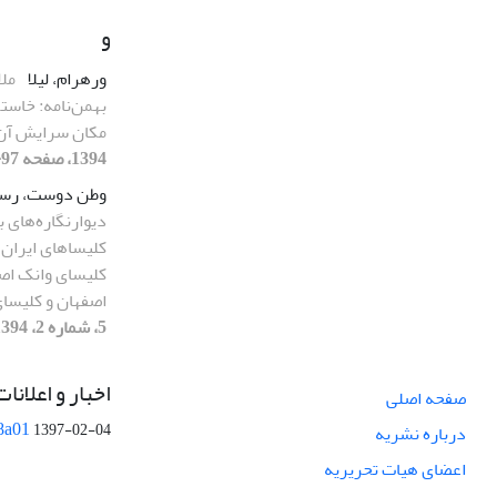
و
ورهرام، لیلا
ملا
بهمن‌نامه: خاستگ
مکان سرایش آ
1394، صفحه 97-115]
وطن دوست، رس
دیوارنگاره‌های بو
کلیساهای ایران 
کلیسای وانک اص
اصفهان و کلیسای
5، شماره 2، 1394، صفحه 17-32]
اخبار و اعلانات
صفحه اصلی
8a01
1397-02-04
درباره نشریه
اعضای هیات تحریریه