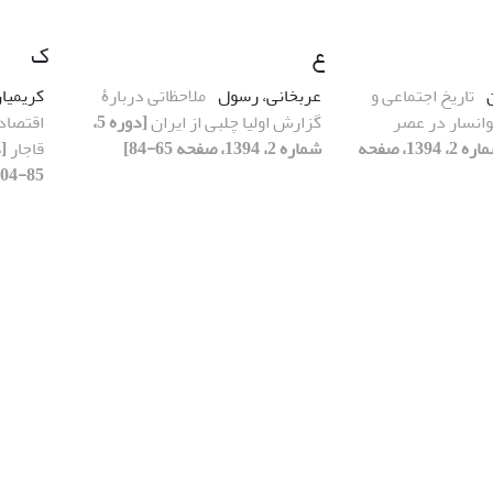
ع
ک
ن
تاریخ اجتماعی و
عربخانی، رسول
ملاحظاتی دربارۀ
کریمیا
انسار در عصر
گزارش اولیا چلبی از ایران
[دوره 5،
اقتصاد
[دوره 5، شماره 2، 1394، صفحه
شماره 2، 1394، صفحه 65-84]
قاجار
85-104]