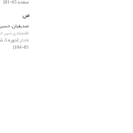
صفحه 65-81]
ص
صدیقیان، حسی
اقتصادی شهر خو
قاجار
85-104]